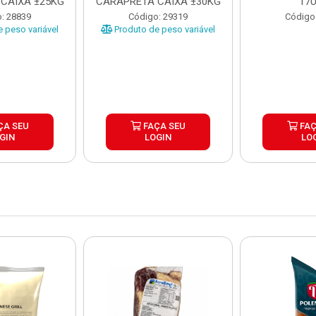
CAIXA ±25KG
CARAPRETA CAIXA ±30KG
17
: 28839
Código: 29319
Código
 peso variável
Produto de peso variável
ÇA SEU
FAÇA SEU
FAÇ
GIN
LOGIN
LO