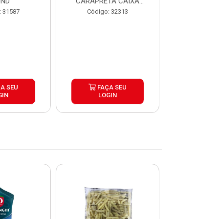
UND
CARAPRETA CAIXA
CAIXA 2
24X300G
: 31587
Código: 32313
Código:
A SEU
FAÇA SEU
FAÇ
GIN
LOGIN
LOG