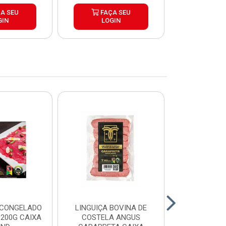
A SEU
FAÇA SEU
FAÇ
GIN
LOGIN
LOG
 CONGELADO
LINGUIÇA BOVINA DE
HAMBURGUE
200G CAIXA
COSTELA ANGUS
ANGUS CA