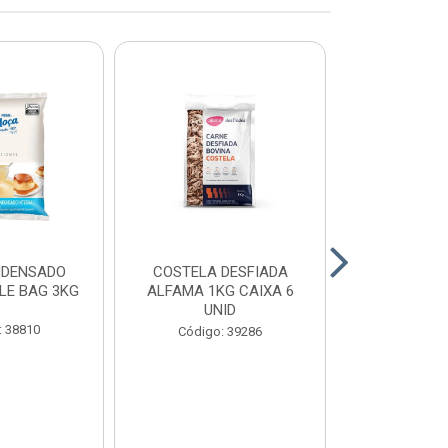
NDENSADO
COSTELA DESFIADA
RECHEIO F
LE BAG 3KG
ALFAMA 1KG CAIXA 6
CHOCOLATE
UNID
CONFEITEI
1,01
: 38810
Código: 39286
Código: