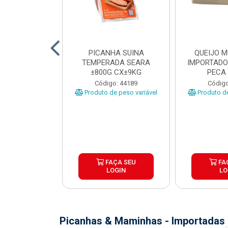
TO INDIVIDUAL
PICANHA SUINA
QUEIJO 
 ABR CX20KG
TEMPERADA SEARA
IMPORTADO
±800G CX±9KG
PECA 
o: 43922
Código: 44189
Código
Produto de peso variável
Produto de
ÇA SEU
FAÇA SEU
FA
OGIN
LOGIN
LO
Picanhas & Maminhas - Importadas