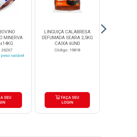
BOVINO
LINGUIÇA CALABRESA
BATATA C
O MINERVA
DEFUMADA SEARA 2,5KG
EXTRA CROC
 ±14KG
CAIXA 6UND
TRADICIO
SIMP
: 26267
Código: 19818
Código:
peso variável
A SEU
FAÇA SEU
FAÇ
GIN
LOGIN
LOG