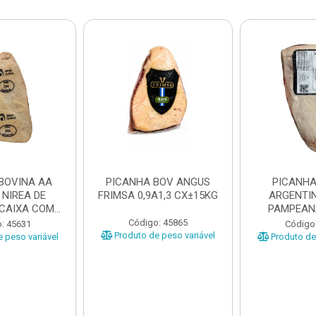
BOVINA AA
PICANHA BOV ANGUS
PICANHA
 NIREA DE
FRIMSA 0,9A1,3 CX±15KG
ARGENTIN
 CAIXA COM
PAMPEAN
5KG
±20KG P
Código: 45865
: 45631
Código
Produto de peso variável
 peso variável
Produto de 