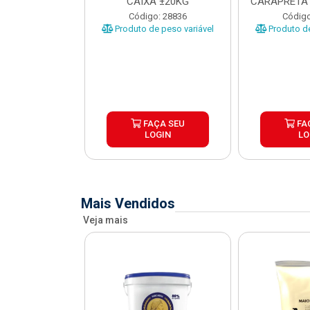
O CARAPRETA
CAIXA ±20KG
CARAPRETA 
XA...
o: 41740
Código: 28836
Código
e peso variável
Produto de peso variável
Produto de
ÇA SEU
FAÇA SEU
FA
OGIN
LOGIN
LO
Mais Vendidos
Veja mais