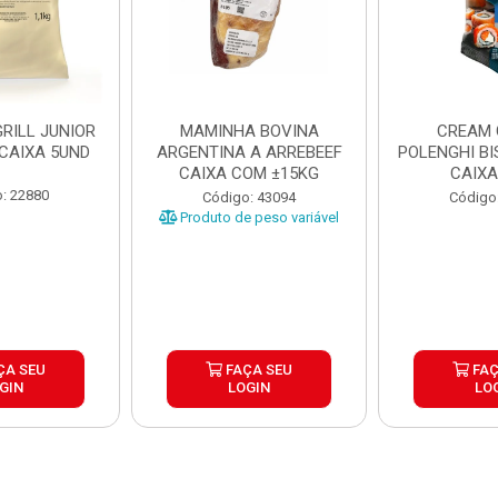
RILL JUNIOR
MAMINHA BOVINA
CREAM 
 CAIXA 5UND
ARGENTINA A ARREBEEF
POLENGHI BI
CAIXA COM ±15KG
CAIXA
: 22880
Código: 43094
Código
Produto de peso variável
ÇA SEU
FAÇA SEU
FAÇ
GIN
LOGIN
LO