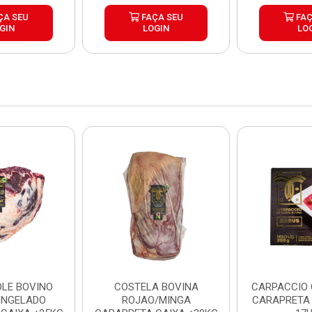
ÇA SEU
FAÇA SEU
FAÇ
GIN
LOGIN
LO
LE BOVINO
COSTELA BOVINA
CARPACCIO
ONGELADO
ROJAO/MINGA
CARAPRETA 