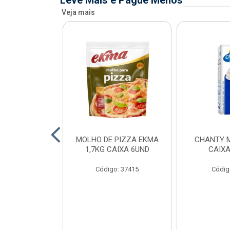
Leve Mais e Pague Menos
Veja mais
FIADO ALFAMA
MOLHO DE PIZZA EKMA
CHANTY M
XA 6 UNID
1,7KG CAIXA 6UND
CAIXA
o: 34873
Código: 37415
Códig