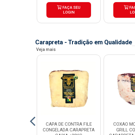
ÇA SEU
FAÇA SEU
FA
OGIN
LOGIN
LO
Carapreta - Tradição em Qualidade
Veja mais
O BOVINO
CAPA DE CONTRA FILE
COXAO MO
 PORCIONADO
CONGELADA CARAPRETA
GRILL C