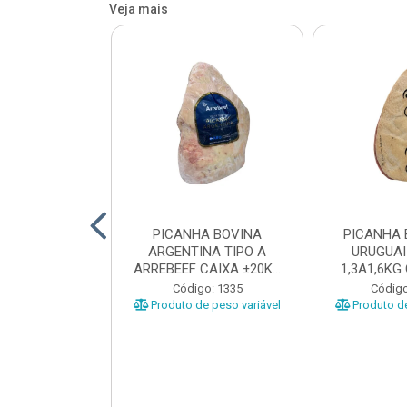
Veja mais
 BOVINA AA
PICANHA BOVINA
PICANHA 
 NIREA DE
ARGENTINA TIPO A
URUGUAI
 CAIXA COM
ARREBEEF CAIXA ±20KG
1,3A1,6KG
12KG
PEÇAS 1...
±1
o: 45629
Código: 1335
Código
e peso variável
Produto de peso variável
Produto de