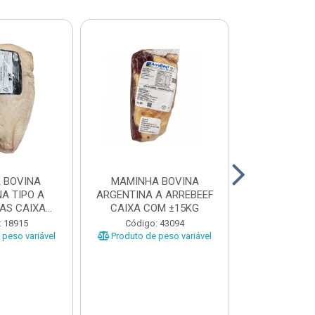
 BOVINA
MAMINHA BOVINA
PICANHA B
A TIPO A
ARGENTINA A ARREBEEF
FRIMS 0,9A1
AS CAIXA
CAIXA COM ±15KG
EÇAS ...
Código
: 18915
Código: 43094
Produto de 
peso variável
Produto de peso variável