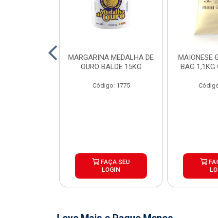
O DE FRANGO
MARGARINA MEDALHA DE
MAIONESE G
 SADIA BDJ
OURO BALDE 15KG
BAG 1,1KG
 12X1KG
Código: 1775
Código
o: 7151
ÇA SEU
FAÇA SEU
FA
OGIN
LOGIN
LO