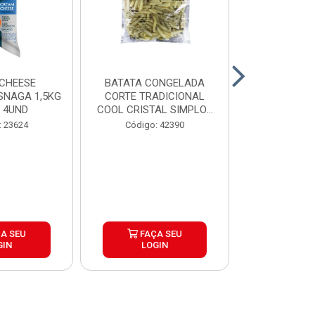
CHEESE
BATATA CONGELADA
CALABRESA
SNAGA 1,5KG
CORTE TRADICIONAL
SADIA PAC2,
 4UND
COOL CRISTAL SIMPLOT
CAIX...
Código:
: 23624
Código: 42390
A SEU
FAÇA SEU
FAÇ
GIN
LOGIN
LOG