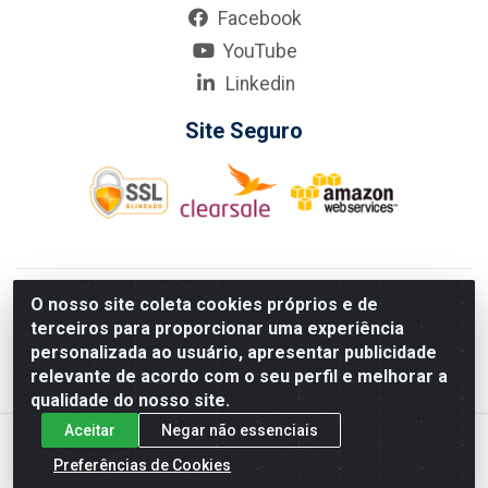
Facebook
YouTube
Linkedin
Site Seguro
KarneKeijo Logistica Integrada LTDA - Rod. Br-101 Sul, nº3700
O nosso site coleta cookies próprios e de
- Barro, Recife/PE, 50900-400 CNPJ: 24.150.377/0001-95
terceiros para proporcionar uma experiência
Estados atendidos pela KarneKeijo: PE, PB e RN.
personalizada ao usuário, apresentar publicidade
relevante de acordo com o seu perfil e melhorar a
qualidade do nosso site.
Aceitar
Negar não essenciais
Preferências de Cookies