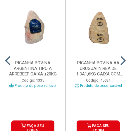
PICANHA BOVINA
PICANHA BOVINA AA
ARGENTINA TIPO A
URUGUAI NIREA DE
ARREBEEF CAIXA ±20KG
1,3A1,6KG CAIXA COM
PEÇAS 1...
±15KG
Código: 1335
Código: 45631
Produto de peso variável
Produto de peso variável
FAÇA SEU
FAÇA SEU
LOGIN
LOGIN