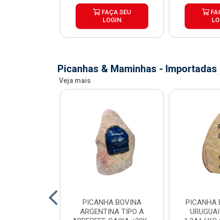
ÇA SEU
FAÇA SEU
FA
OGIN
LOGIN
LO
Picanhas & Maminhas - Importadas
Veja mais
 BOVINA AA
PICANHA BOVINA
PICANHA 
 NIREA DE
ARGENTINA TIPO A
URUGUAI