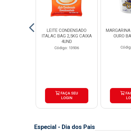
SSARELA BOM
LEITE CONDENSADO
MARGARINA
 PEÇA ±4KG
ITALAC BAG 2,5KG CAIXA
OURO BA
4UND
o: 8241
Códig
Código: 13936
e peso variável
ÇA SEU
FAÇA SEU
FA
OGIN
LOGIN
LO
Especial - Dia dos Pais