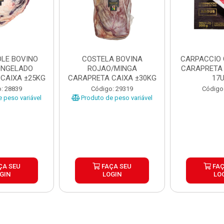
LE BOVINO
COSTELA BOVINA
CARPACCIO
ONGELADO
ROJAO/MINGA
CARAPRETA 
CAIXA ±25KG
CARAPRETA CAIXA ±30KG
17
: 28839
Código: 29319
Código
 peso variável
Produto de peso variável
ÇA SEU
FAÇA SEU
FAÇ
GIN
LOGIN
LO