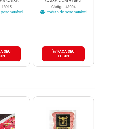
AS CAIXA
CAIXA COM ±15KG
EÇAS ...
Código
: 18915
Código: 43094
Produto de 
peso variável
Produto de peso variável
A SEU
FAÇA SEU
FAÇ
GIN
LOGIN
LOG