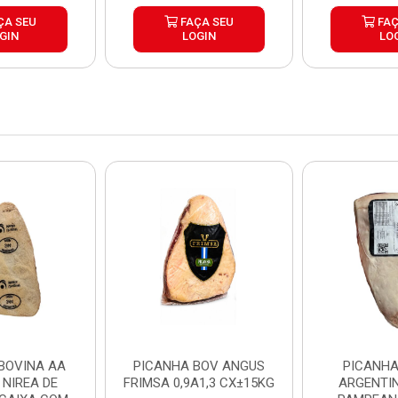
ÇA SEU
FAÇA SEU
FAÇ
GIN
LOGIN
LO
BOVINA AA
PICANHA BOV ANGUS
PICANHA
 NIREA DE
FRIMSA 0,9A1,3 CX±15KG
ARGENTIN