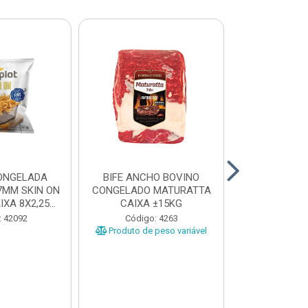
ONGELADA
BIFE ANCHO BOVINO
CONTRA FI
7MM SKIN ON
CONGELADO MATURATTA
CONGELADO 
XA 8X2,25...
CAIXA ±15KG
CAIXA 
: 42092
Código: 4263
Código
Produto de peso variável
Produto de 