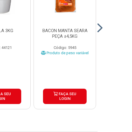
LA 3KG
BACON MANTA SEARA
BATATA C
PEÇA ±4,5KG
CORTE TRA
COOL CRIST
CAIX
: 44121
Código: 5945
Código:
Produto de peso variável
A SEU
FAÇA SEU
FAÇ
GIN
LOGIN
LOG