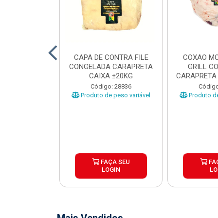
O BOVINO
CAPA DE CONTRA FILE
COXAO MO
 PORCIONADO
CONGELADA CARAPRETA
GRILL C
O CARAPRETA
CAIXA ±20KG
CARAPRETA 
XA...
o: 41740
Código: 28836
Código
e peso variável
Produto de peso variável
Produto de
ÇA SEU
FAÇA SEU
FA
OGIN
LOGIN
LO