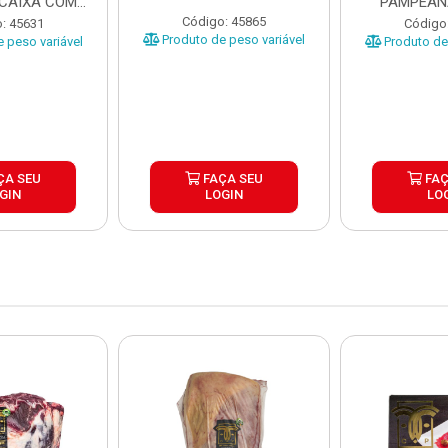
 CAIXA COM
PAMPEAN
5KG
±20KG P
Código: 45865
: 45631
Código
Produto de peso variável
 peso variável
Produto de 
ÇA SEU
FAÇA SEU
FAÇ
GIN
LOGIN
LO