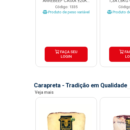
 CAIXA COM
ARREBEEF CAIXA ±20KG
1,3A1,6KG
12KG
PEÇAS 1...
±1
o: 45629
Código: 1335
Código
e peso variável
Produto de peso variável
Produto de
ÇA SEU
FAÇA SEU
FA
OGIN
LOGIN
LO
Carapreta - Tradição em Qualidade
Veja mais