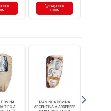
A SEU
FAÇA SEU
FAÇ
GIN
LOGIN
LOG
 BOVINA
MAMINHA BOVINA
PICANHA B
A TIPO A
ARGENTINA A ARREBEEF
FRIMS 0,9A1