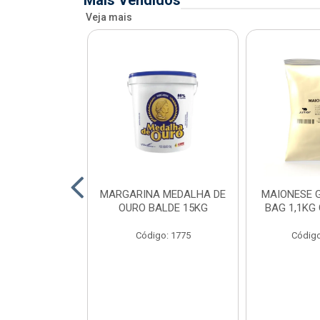
Mais Vendidos
Veja mais
O DE FRANGO
MARGARINA MEDALHA DE
MAIONESE G
 SADIA BDJ
OURO BALDE 15KG
BAG 1,1KG
 12X1KG
Código: 1775
Código
o: 7151