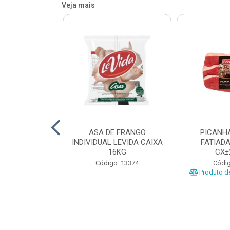
Veja mais
HA SUINA
ASA DE FRANGO
PICANH
ADA SEARA
INDIVIDUAL LEVIDA CAIXA
FATIAD
 CX±9KG
16KG
CX±
o: 44189
Código: 13374
Códig
e peso variável
Produto de