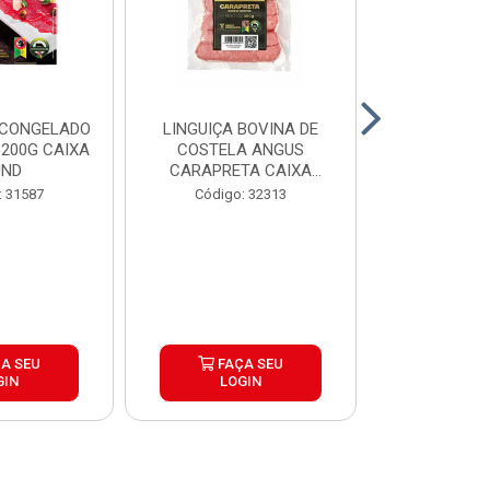
 CONGELADO
LINGUIÇA BOVINA DE
HAMBURGUE
200G CAIXA
COSTELA ANGUS
ANGUS CA
UND
CARAPRETA CAIXA
CAIXA 2
24X300G
: 31587
Código: 32313
Código:
A SEU
FAÇA SEU
FAÇ
GIN
LOGIN
LOG