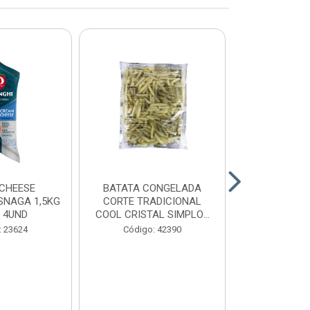
CHEESE
BATATA CONGELADA
CALABRESA
SNAGA 1,5KG
CORTE TRADICIONAL
SADIA PAC2,
 4UND
COOL CRISTAL SIMPLOT
CAIX...
Código:
: 23624
Código: 42390