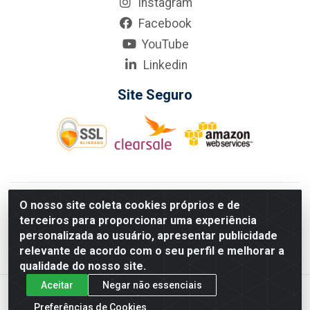
Instagram
Facebook
YouTube
Linkedin
Site Seguro
KarneKeijo Logistica Integrada LTDA - Rod. Br-101 Sul, nº3700
O nosso site coleta cookies próprios e de
- Barro, Recife/PE, 50900-400 CNPJ: 24.150.377/0001-95
terceiros para proporcionar uma experiência
Estados atendidos pela KarneKeijo: PE, PB e RN.
personalizada ao usuário, apresentar publicidade
relevante de acordo com o seu perfil e melhorar a
qualidade do nosso site.
Aceitar
Negar não essenciais
Preferências de Cookies