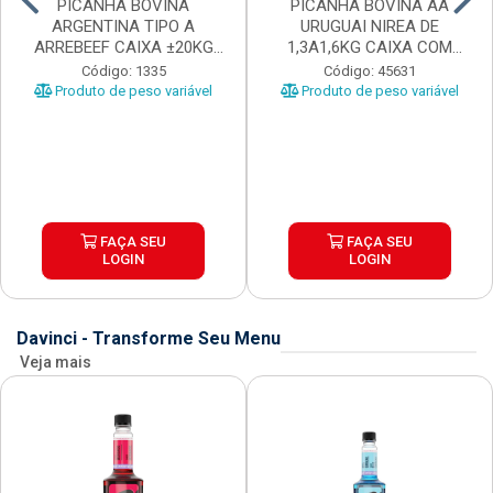
PICANHA BOVINA
PICANHA BOVINA AA
ARGENTINA TIPO A
URUGUAI NIREA DE
ARREBEEF CAIXA ±20KG
1,3A1,6KG CAIXA COM
PEÇAS 1...
±15KG
Código: 1335
Código: 45631
Produto de peso variável
Produto de peso variável
FAÇA SEU
FAÇA SEU
LOGIN
LOGIN
Davinci - Transforme Seu Menu
Veja mais