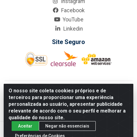
Instagram
Facebook
YouTube
Linkedin
Site Seguro
KarneKeijo Logistica Integrada LTDA - Rod. Br-101 Sul, nº3700
O nosso site coleta cookies próprios e de
- Barro, Recife/PE, 50900-400 CNPJ: 24.150.377/0001-95
terceiros para proporcionar uma experiência
Estados atendidos pela KarneKeijo: PE, PB e RN.
personalizada ao usuário, apresentar publicidade
relevante de acordo com o seu perfil e melhorar a
qualidade do nosso site.
Aceitar
Negar não essenciais
Preferências de Cookies