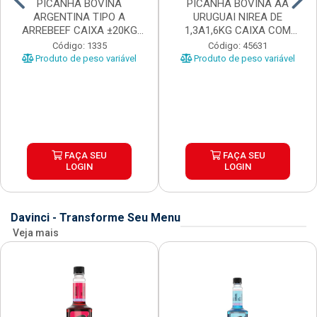
PICANHA BOVINA
PICANHA BOVINA AA
ARGENTINA TIPO A
URUGUAI NIREA DE
ARREBEEF CAIXA ±20KG
1,3A1,6KG CAIXA COM
PEÇAS 1...
±15KG
Código: 1335
Código: 45631
Produto de peso variável
Produto de peso variável
FAÇA SEU
FAÇA SEU
LOGIN
LOGIN
Davinci - Transforme Seu Menu
Veja mais