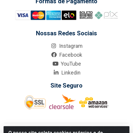
Formas de Pagamento
Nossas Redes Sociais
Instagram
Facebook
YouTube
Linkedin
Site Seguro
KarneKeijo Logistica Integrada LTDA - Rod. Br-101 Sul, nº3700
O nosso site coleta cookies próprios e de