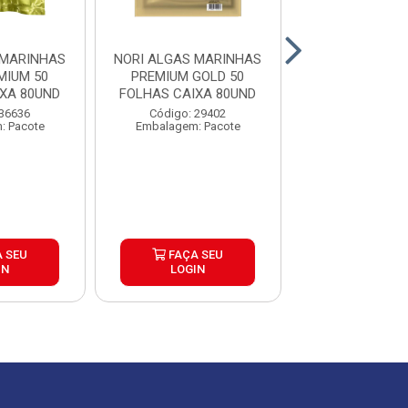
 MARINHAS
NORI ALGAS MARINHAS
NORI ALGAS M
MIUM 50
PREMIUM GOLD 50
PREMIUM MA
XA 80UND
FOLHAS CAIXA 80UND
FOLHAS CAIXA
 36636
Código: 29402
Código: 30
: Pacote
Embalagem: Pacote
Embalagem: P
 SEU
FAÇA SEU
FAÇA S
IN
LOGIN
LOGIN