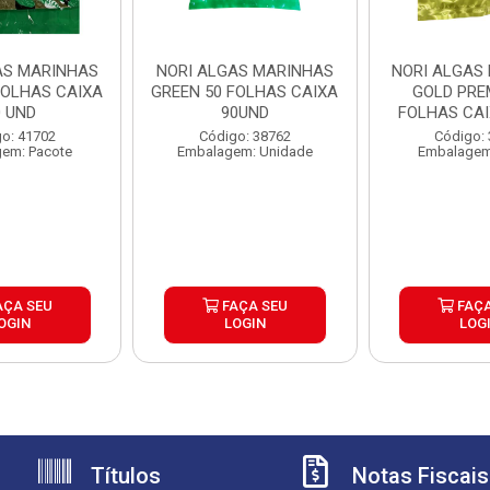
AS MARINHAS
NORI ALGAS MARINHAS
NORI ALGAS
FOLHAS CAIXA
GREEN 50 FOLHAS CAIXA
GOLD PRE
0 UND
90UND
FOLHAS CAI
o: 41702
Código: 38762
Código:
em: Pacote
Embalagem: Unidade
Embalagem
AÇA SEU
FAÇA SEU
FAÇA
OGIN
LOGIN
LOG
Títulos
Notas Fiscais