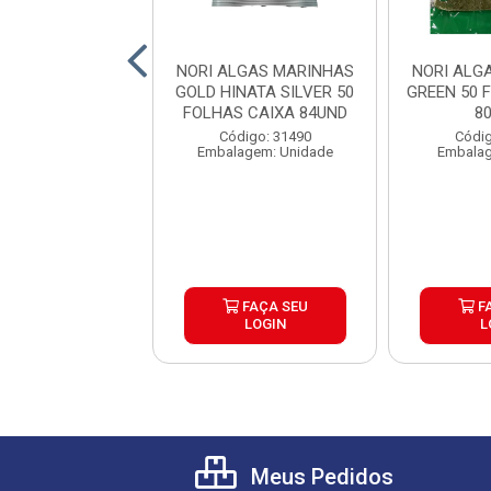
LGAS MARINHAS
NORI ALGAS MARINHAS
NORI ALG
IUM MAKI 10
GOLD HINATA SILVER 50
GREEN 50 
S CAIXA 60UND
FOLHAS CAIXA 84UND
8
digo: 30422
Código: 31490
Códig
lagem: Pacote
Embalagem: Unidade
Embalag
FAÇA SEU
FAÇA SEU
F
LOGIN
LOGIN
L
Meus Pedidos