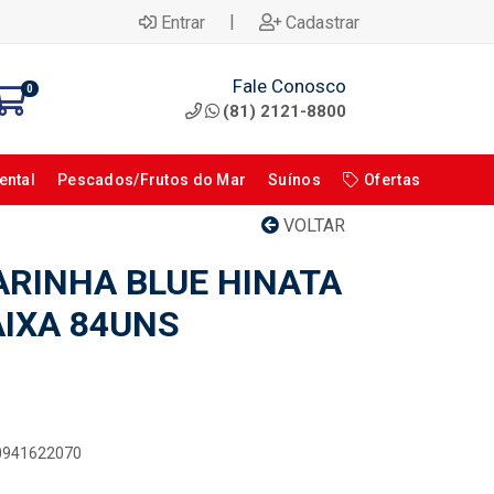
|
Entrar
Cadastrar
Fale Conosco
0
(81) 2121-8800
ental
Pescados/Frutos do Mar
Suínos
Ofertas
VOLTAR
ARINHA BLUE HINATA
AIXA 84UNS
30941622070