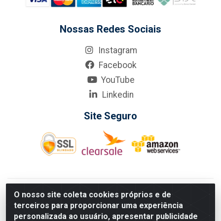
Nossas Redes Sociais
Instagram
Facebook
YouTube
Linkedin
Site Seguro
KarneKeijo Logistica Integrada LTDA - Rod. Br-101 Sul, nº3700
O nosso site coleta cookies próprios e de
- Barro, Recife/PE, 50900-400 CNPJ: 24.150.377/0001-95
terceiros para proporcionar uma experiência
Estados atendidos pela KarneKeijo: PE, PB e RN.
personalizada ao usuário, apresentar publicidade