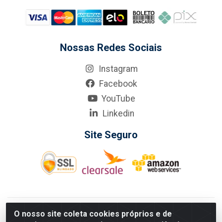
Nossas Redes Sociais
Instagram
Facebook
YouTube
Linkedin
Site Seguro
KarneKeijo Logistica Integrada LTDA - Rod. Br-101 Sul, nº3700
O nosso site coleta cookies próprios e de