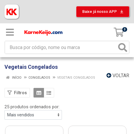
Baixe já nosso APP
0
Vegetais Congelados
VOLTAR
INÍCIO
CONGELADOS
VEGETAIS CONGELADOS
Filtros
25 produtos ordenados por: