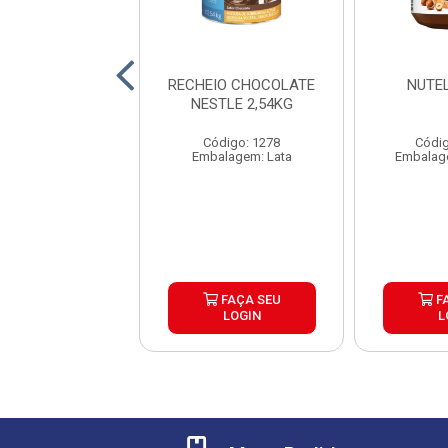
OLATE BLEND
RECHEIO CHOCOLATE
NUTE
E 2,1KG CAIXA
NESTLE 2,54KG
6UND
Código: 1278
Códig
digo: 21620
Embalagem: Lata
Embalag
agem: Unidade
FAÇA SEU
FAÇA SEU
F
LOGIN
LOGIN
L