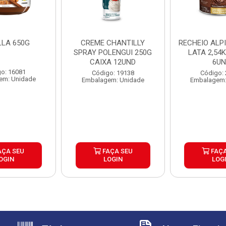
LLA 650G
CREME CHANTILLY
RECHEIO ALP
SPRAY POLENGUI 250G
LATA 2,54
CAIXA 12UND
6U
o: 16081
Código: 19138
Código:
em: Unidade
Embalagem: Unidade
Embalagem:
AÇA SEU
FAÇA SEU
FAÇA
OGIN
LOGIN
LOG