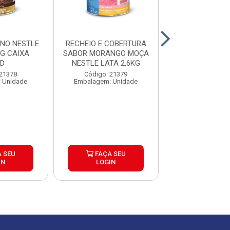
INO NESTLE
RECHEIO E COBERTURA
CHOCOLATE 
KG CAIXA
SABOR MORANGO MOÇA
NESTLE 2,1KG
ND
NESTLE LATA 2,6KG
6UND
 21378
Código: 21379
Código: 21
 Unidade
Embalagem: Unidade
Embalagem: U
 SEU
FAÇA SEU
FAÇA S
IN
LOGIN
LOGIN