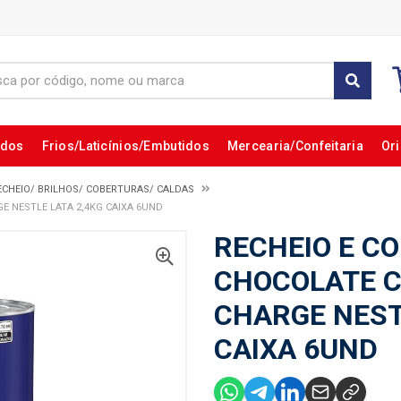
ados
Frios/Laticínios/Embutidos
Mercearia/Confeitaria
Ori
ECHEIO/ BRILHOS/ COBERTURAS/ CALDAS
 NESTLE LATA 2,4KG CAIXA 6UND
RECHEIO E C
CHOCOLATE 
CHARGE NEST
CAIXA 6UND