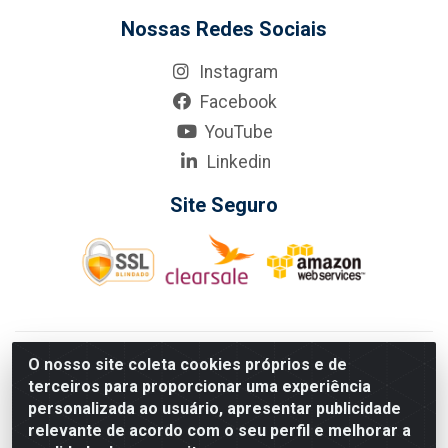
Nossas Redes Sociais
Instagram
Facebook
YouTube
Linkedin
Site Seguro
KarneKeijo Logistica Integrada LTDA - Rod. Br-101 Sul, nº3700
O nosso site coleta cookies próprios e de
- Barro, Recife/PE, 50900-400 CNPJ: 24.150.377/0001-95
terceiros para proporcionar uma experiência
Estados atendidos pela KarneKeijo: PE, PB e RN.
personalizada ao usuário, apresentar publicidade
relevante de acordo com o seu perfil e melhorar a