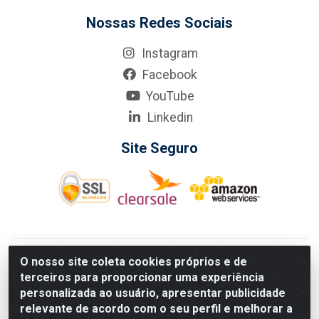
Nossas Redes Sociais
Instagram
Facebook
YouTube
Linkedin
Site Seguro
KarneKeijo Logistica Integrada LTDA - Rod. Br-101 Sul, nº3700
O nosso site coleta cookies próprios e de
- Barro, Recife/PE, 50900-400 CNPJ: 24.150.377/0001-95
terceiros para proporcionar uma experiência
Estados atendidos pela KarneKeijo: PE, PB e RN.
personalizada ao usuário, apresentar publicidade
relevante de acordo com o seu perfil e melhorar a