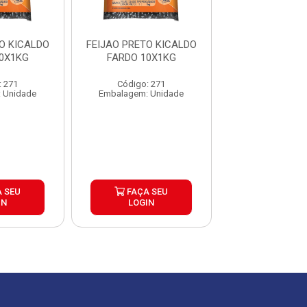
O KICALDO
FEIJAO PRETO KICALDO
FEIJAO PRETO 
0X1KG
FARDO 10X1KG
FARDO 10X
: 271
Código: 271
Código: 2
 Unidade
Embalagem: Unidade
Embalagem: U
 SEU
FAÇA SEU
FAÇA S
IN
LOGIN
LOGIN