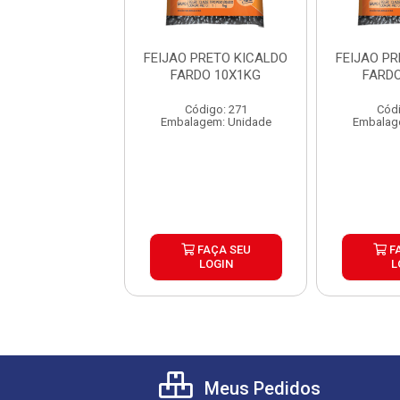
 PRETO KICALDO
FEIJAO PRETO KICALDO
FEIJAO P
RDO 10X1KG
FARDO 10X1KG
FARD
ódigo: 271
Código: 271
Códi
agem: Unidade
Embalagem: Unidade
Embalag
FAÇA SEU
FAÇA SEU
F
LOGIN
LOGIN
L
Meus Pedidos