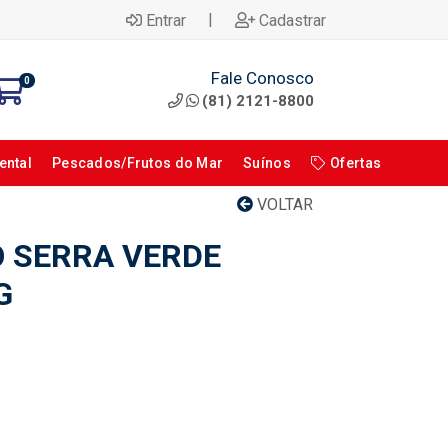
|
Entrar
Cadastrar
Fale Conosco
0
(81) 2121-8800
ental
Pescados/Frutos do Mar
Suínos
Ofertas
VOLTAR
O SERRA VERDE
G