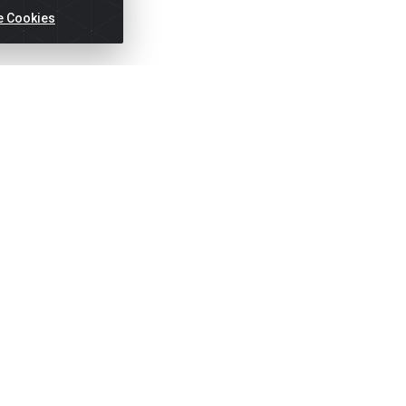
e Cookies
Títulos
Notas Fiscai
Fale Conosco
N
(81) 2121-8800