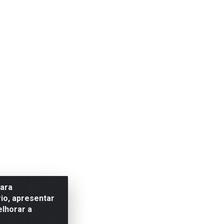
para
io, apresentar
elhorar a