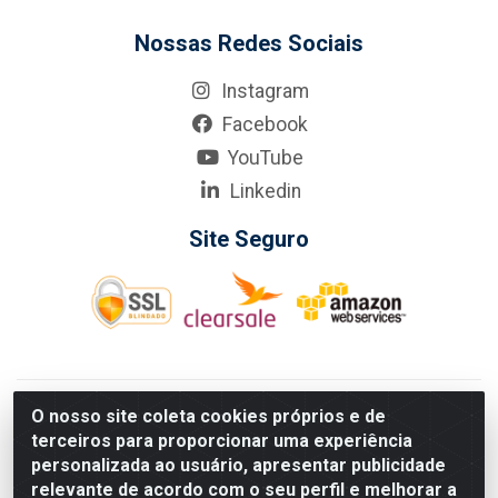
Nossas Redes Sociais
Instagram
Facebook
YouTube
Linkedin
Site Seguro
KarneKeijo Logistica Integrada LTDA - Rod. Br-101 Sul, nº3700
O nosso site coleta cookies próprios e de
- Barro, Recife/PE, 50900-400 CNPJ: 24.150.377/0001-95
terceiros para proporcionar uma experiência
Estados atendidos pela KarneKeijo: PE, PB e RN.
personalizada ao usuário, apresentar publicidade
relevante de acordo com o seu perfil e melhorar a