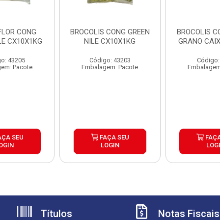
FLOR CONG
BROCOLIS CONG GREEN
BROCOLIS C
LE CX10X1KG
NILE CX10X1KG
GRANO CAIX
o: 43205
Código: 43203
Código:
em: Pacote
Embalagem: Pacote
Embalagem
AÇA SEU
FAÇA SEU
FAÇA
OGIN
LOGIN
LOG
Títulos
Notas Fiscais