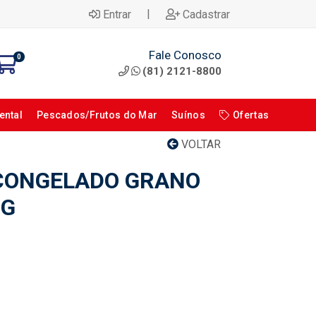
|
Entrar
Cadastrar
Fale Conosco
0
(81) 2121-8800
ental
Pescados/Frutos do Mar
Suínos
Ofertas
VOLTAR
CONGELADO GRANO
0G