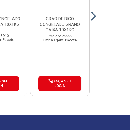
ONGELADO
GRAO DE BICO
VAGEM INT
A 10X1KG
CONGELADO GRANO
CONGELADA GR
CAIXA 10X1KG
CAIXA 5U
 3910
Código: 26665
Código: 25
: Pacote
Embalagem: Pacote
Embalagem: P
 SEU
FAÇA SEU
FAÇA S
IN
LOGIN
LOGIN