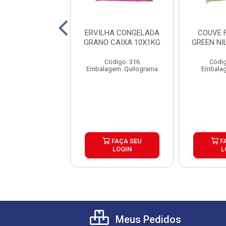
EM INTEIRA
ERVILHA CONGELADA
COUVE 
ADA GRANO 2KG
GRANO CAIXA 10X1KG
GREEN NI
AIXA 5UND
Código: 316
Códig
digo: 25654
Embalagem: Quilograma
Embalag
lagem: Pacote
FAÇA SEU
FAÇA SEU
F
LOGIN
LOGIN
L
Meus Pedidos