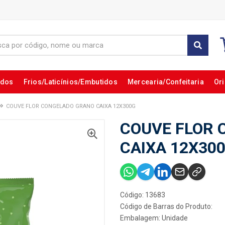
ados
Frios/Laticínios/Embutidos
Mercearia/Confeitaria
Ori
COUVE FLOR CONGELADO GRANO CAIXA 12X300G
COUVE FLOR 
CAIXA 12X30
Código: 13683
Código de Barras do Produto:
Embalagem: Unidade