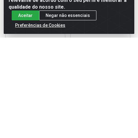
relevante de acordo com o seu perfil e melhorar a
qualidade do nosso site.
FAÇA SEU
FAÇA SEU
LOGIN
LOGIN
Aceitar
Negar não essenciais
Preferências de Cookies
MAIONESE CASEIRA JUNIOR
CATCHUP TRADICIONAL
BAG 1,1KG CAIXA 5UND
JUNIOR SACHE CAIXA
168X7G
Código: 37423
Código: 39933
Embalagem: Unidade
Embalagem: Caixa