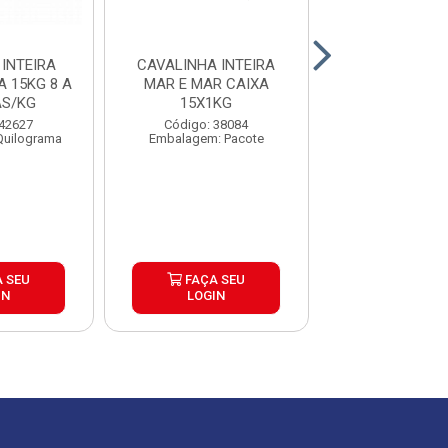
INTEIRA
CAVALINHA INTEIRA
CORVINA INTE
 15KG 8 A
MAR E MAR CAIXA
UP NUTRIPEIXE
AS/KG
15X1KG
Código: 42
 42627
Código: 38084
Embalagem: Qui
Quilograma
Embalagem: Pacote
 SEU
FAÇA SEU
FAÇA S
IN
LOGIN
LOGIN