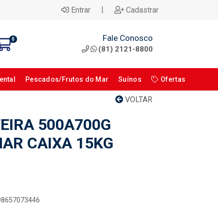
|
Entrar
Cadastrar
Fale Conosco
0
(81) 2121-8800
ental
Pescados/Frutos do Mar
Suínos
Ofertas
VOLTAR
EIRA 500A700G
MAR CAIXA 15KG
898657073446