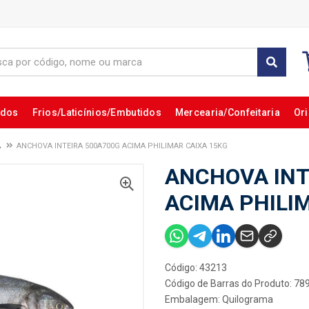
ados
Frios/Laticínios/Embutidos
Mercearia/Confeitaria
Ori
A
ANCHOVA INTEIRA 500A700G ACIMA PHILIMAR CAIXA 15KG
ANCHOVA INT
ACIMA PHILI
Código: 43213
Código de Barras do Produto: 7
Embalagem: Quilograma