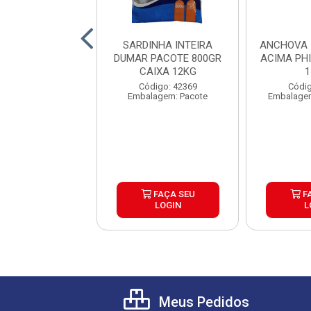
A INTEIRA 2KG
SARDINHA INTEIRA
ANCHOVA 
RIPEIXE CX20KG
DUMAR PACOTE 800GR
ACIMA PH
CAIXA 12KG
1
digo: 42077
Código: 42369
Códig
gem: Quilograma
Embalagem: Pacote
Embalagem
FAÇA SEU
FAÇA SEU
F
LOGIN
LOGIN
L
Meus Pedidos