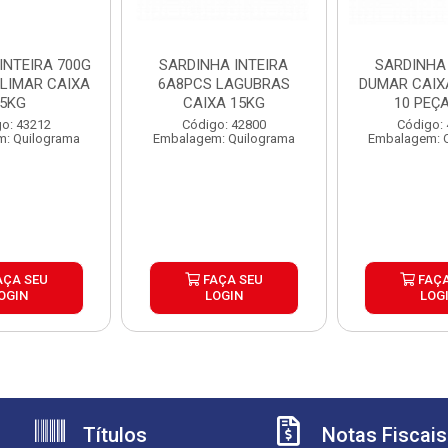
INTEIRA 700G
SARDINHA INTEIRA
SARDINHA 
ILIMAR CAIXA
6A8PCS LAGUBRAS
DUMAR CAIXA
5KG
CAIXA 15KG
10 PEÇ
o: 43212
Código: 42800
Código:
: Quilograma
Embalagem: Quilograma
Embalagem: 
AÇA SEU
FAÇA SEU
FAÇA
OGIN
LOGIN
LOG
Títulos
Notas Fiscais