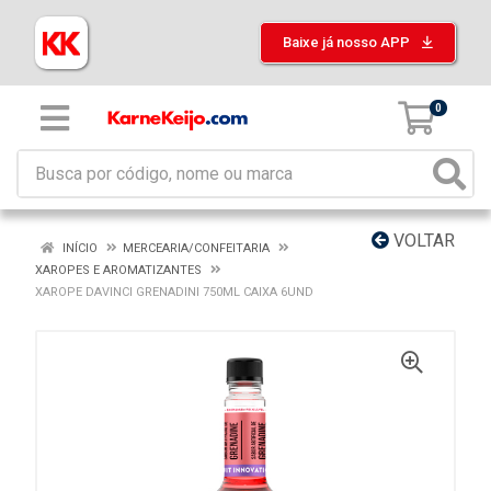
Baixe já nosso APP
0
VOLTAR
INÍCIO
MERCEARIA/CONFEITARIA
XAROPES E AROMATIZANTES
XAROPE DAVINCI GRENADINI 750ML CAIXA 6UND