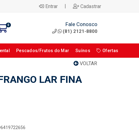
|
Entrar
Cadastrar
Fale Conosco
0
(81) 2121-8800
ental
Pescados/Frutos do Mar
Suínos
Ofertas
VOLTAR
FRANGO LAR FINA
896419722656