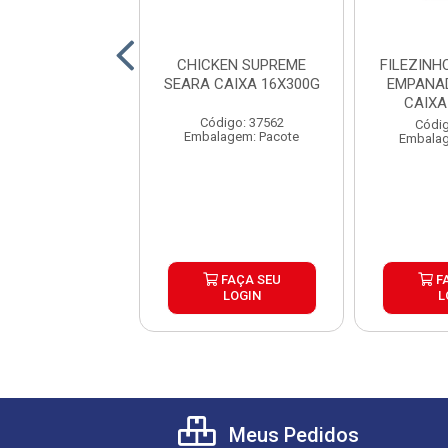
S DE FRANGO
CHICKEN SUPREME
FILEZINH
MPANADA
SEARA CAIXA 16X300G
EMPANA
CIONAL SEARA
CAIXA
XA 16X300G
Código: 37562
digo: 38132
Códig
Embalagem: Pacote
lagem: Pacote
Embalag
FAÇA SEU
FAÇA SEU
F
LOGIN
LOGIN
L
Meus Pedidos