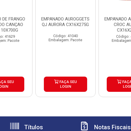
O DE FRANGO
EMPANADO AUROGGETS
EMPANADO 
DO CANÇAO
QJ AURORA CX16X275G
CROC A
 10X700G
CX16X
Código: 41040
o: 41629
Código:
Embalagem: Pacote
em: Pacote
Embalagem
AÇA SEU
FAÇA SEU
FAÇA
OGIN
LOGIN
LOG
Títulos
Notas Fiscais