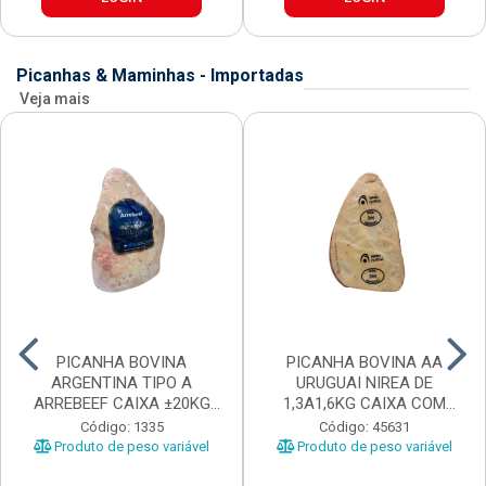
Picanhas & Maminhas - Importadas
Veja mais
PICANHA BOVINA
PICANHA BOVINA AA
ARGENTINA TIPO A
URUGUAI NIREA DE
ARREBEEF CAIXA ±20KG
1,3A1,6KG CAIXA COM
PEÇAS 1...
±15KG
Código: 1335
Código: 45631
Produto de peso variável
Produto de peso variável