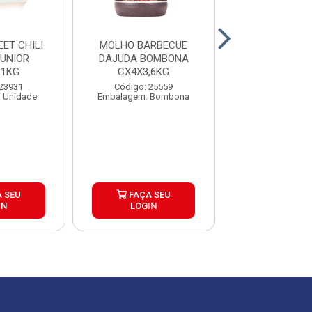
ET CHILI
MOLHO BARBECUE
TOMATE PE
UNIOR
DAJUDA BOMBONA
PAGANINI LAT
,1KG
CX4X3,6KG
CAIXA 24
 23931
Código: 25559
Código: 27
 Unidade
Embalagem: Bombona
Embalagem: U
 SEU
FAÇA SEU
FAÇA S
IN
LOGIN
LOGIN