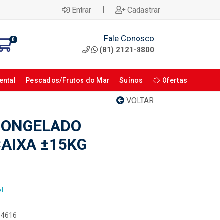
|
Entrar
Cadastrar
Fale Conosco
0
(81) 2121-8800
ental
Pescados/Frutos do Mar
Suínos
Ofertas
VOLTAR
ONGELADO
AIXA ±15KG
l
084616