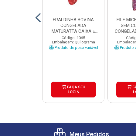
ANHA BOVINA
FRALDINHA BOVINA
FILE MI
NTINA TIPO A
CONGELADA
SEM C
RDI CX±20KG
MATURATTA CAIXA ±
CONGELAD
AS ±1 A 1...
15KG
CAI
digo: 17680
Código: 1065
Códig
gem: Quilograma
Embalagem: Quilograma
Embalagem
o de peso variável
Produto de peso variável
Produto d
FAÇA SEU
FAÇA SEU
F
LOGIN
LOGIN
L
Meus Pedidos