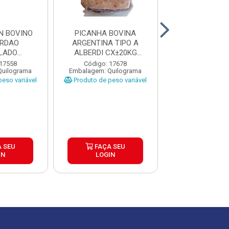
N BOVINO
PICANHA BOVINA
PICANHA BO
ORDAO
ARGENTINA TIPO A
ARGENTINA T
LADO
ALBERDI CX±20KG
ALBERDI CX
A CAIXA
PEÇAS ±1,3 A...
PEÇAS ±1 A 
 17558
Código: 17678
Código: 17
Quilograma
Embalagem: Quilograma
Embalagem: Qui
...
eso variável
Produto de peso variável
Produto de peso
 SEU
FAÇA SEU
FAÇA S
IN
LOGIN
LOGIN