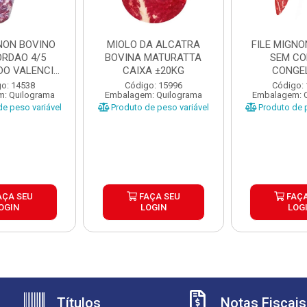
GNON BOVINO
MIOLO DA ALCATRA
FILE MIGNO
ORDAO 4/5
BOVINA MATURATTA
SEM C
O VALENCIO
CAIXA ±20KG
CONGE
XA ±...
MATURATT
o: 14538
Código: 15996
Código:
: Quilograma
Embalagem: Quilograma
Embalagem: 
±20K
e peso variável
Produto de peso variável
Produto de p
AÇA SEU
FAÇA SEU
FAÇA
OGIN
LOGIN
LOG
Títulos
Notas Fiscais