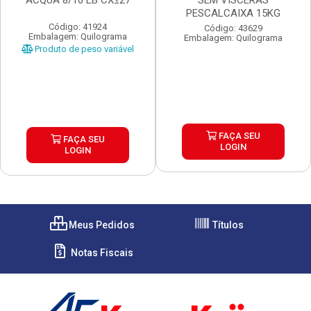
ACQUA 8/10 LB CX±27
SEM VISCERAS
PESCALCAIXA 15KG
Código: 41924
Código: 43629
Embalagem: Quilograma
Embalagem: Quilograma
Produto de peso variável
FAÇA SEU
FAÇA SEU
LOGIN
LOGIN
Meus Pedidos
Títulos
Notas Fiscais