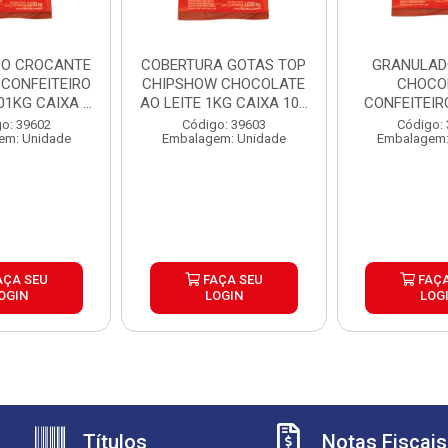
O CROCANTE
COBERTURA GOTAS TOP
GRANULAD
 CONFEITEIRO
CHIPSHOW CHOCOLATE
CHOCO
1KG CAIXA ...
AO LEITE 1KG CAIXA 10...
CONFEITEIR
1,01KG CAI
o: 39602
Código: 39603
Código:
em: Unidade
Embalagem: Unidade
Embalagem:
AÇA SEU
FAÇA SEU
FAÇA
OGIN
LOGIN
LOG
Títulos
Notas Fiscais