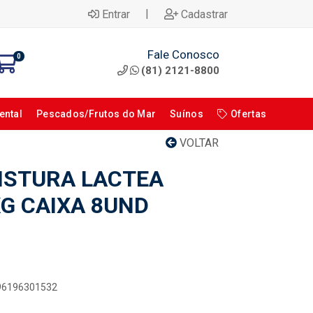
|
Entrar
Cadastrar
Fale Conosco
0
(81) 2121-8800
ental
Pescados/Frutos do Mar
Suínos
Ofertas
VOLTAR
ISTURA LACTEA
KG CAIXA 8UND
896196301532