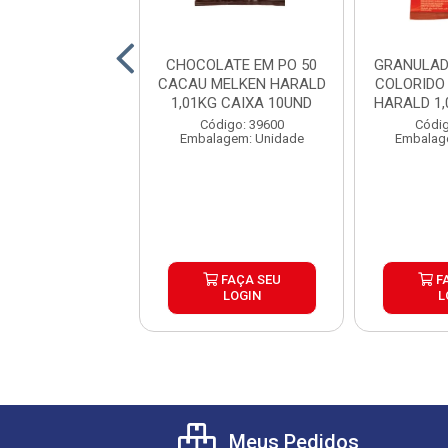
LA BOVINA EM
CHOCOLATE EM PO 50
GRANULAD
QUALITY CAIXA
CACAU MELKEN HARALD
COLORIDO
±15KG
1,01KG CAIXA 10UND
HARALD 1,0
digo: 39684
Código: 39600
Códig
gem: Quilograma
Embalagem: Unidade
Embalag
o de peso variável
FAÇA SEU
F
FAÇA SEU
LOGIN
L
LOGIN
Meus Pedidos