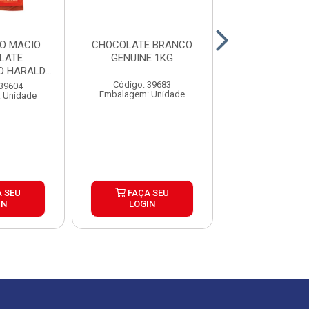
O MACIO
CHOCOLATE BRANCO
COSTELA BOV
LATE
GENUINE 1KG
TIRAS QUALIT
O HARALD
±15KG
XA 10...
Código: 39683
 39604
Código: 39
Embalagem: Unidade
 Unidade
Embalagem: Qui
Produto de peso
 SEU
FAÇA SEU
FAÇA S
IN
LOGIN
LOGIN