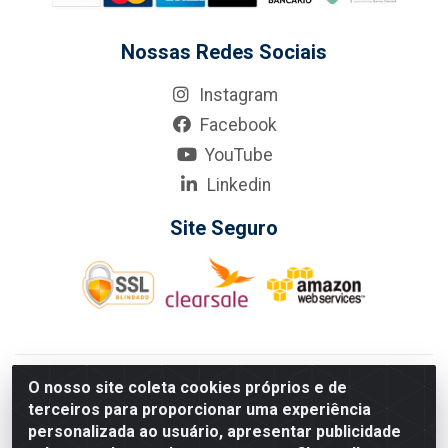
Nossas Redes Sociais
Instagram
Facebook
YouTube
Linkedin
Site Seguro
KarneKeijo Logistica Integrada LTDA - Rod. Br-101 Sul, nº3700
O nosso site coleta cookies próprios e de
- Barro, Recife/PE, 50900-400 CNPJ: 24.150.377/0001-95
terceiros para proporcionar uma experiência
Estados atendidos pela KarneKeijo: PE, PB e RN.
personalizada ao usuário, apresentar publicidade