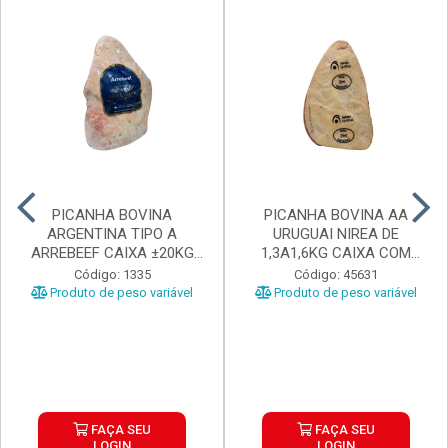
PICANHA BOVINA
PICANHA BOVINA AA
ARGENTINA TIPO A
URUGUAI NIREA DE
ARREBEEF CAIXA ±20KG
1,3A1,6KG CAIXA COM
PEÇAS 1...
±15KG
Código: 1335
Código: 45631
Produto de peso variável
Produto de peso variável
FAÇA SEU
FAÇA SEU
LOGIN
LOGIN