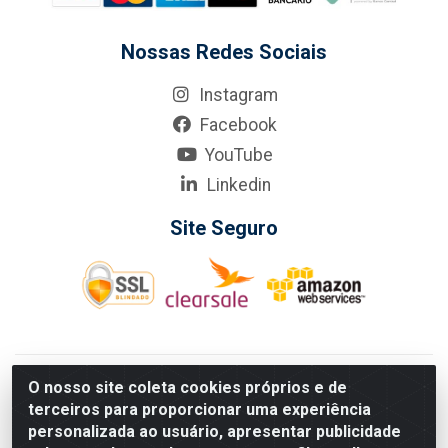
Nossas Redes Sociais
Instagram
Facebook
YouTube
Linkedin
Site Seguro
KarneKeijo Logistica Integrada LTDA - Rod. Br-101 Sul, nº3700
O nosso site coleta cookies próprios e de
- Barro, Recife/PE, 50900-400 CNPJ: 24.150.377/0001-95
terceiros para proporcionar uma experiência
Estados atendidos pela KarneKeijo: PE, PB e RN.
personalizada ao usuário, apresentar publicidade