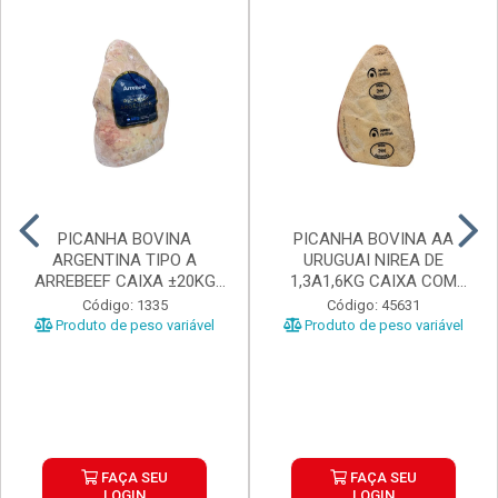
PICANHA BOVINA
PICANHA BOVINA AA
ARGENTINA TIPO A
URUGUAI NIREA DE
ARREBEEF CAIXA ±20KG
1,3A1,6KG CAIXA COM
PEÇAS 1...
±15KG
Código: 1335
Código: 45631
Produto de peso variável
Produto de peso variável
FAÇA SEU
FAÇA SEU
LOGIN
LOGIN