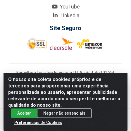
YouTube
Linkedin
Site Seguro
KarneKeijo Logistica Integrada LTDA - Rod. Br-101 Sul,
nº3700 - Barro, Recife/PE, 50900-400 CNPJ:
O nosso site coleta cookies próprios e de
24.150.377/0001-95
terceiros para proporcionar uma experiência
Estados atendidos pela KarneKeijo: PE, PB e RN.
personalizada ao usuário, apresentar publicidade
relevante de acordo com o seu perfil e melhorar a
qualidade do nosso site.
Aceitar
Negar não essenciais
Preferências de Cookies