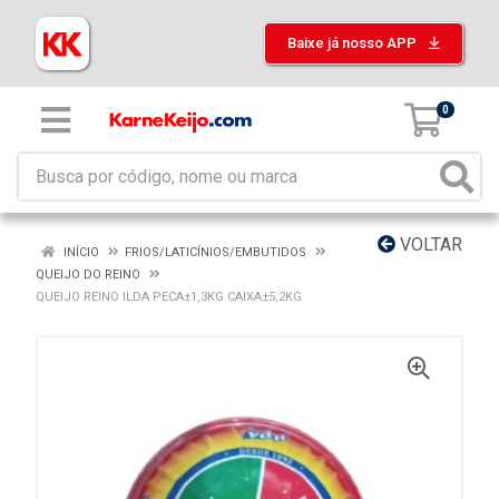
Baixe já nosso APP
0
VOLTAR
INÍCIO
FRIOS/LATICÍNIOS/EMBUTIDOS
QUEIJO DO REINO
QUEIJO REINO ILDA PECA±1,3KG CAIXA±5,2KG