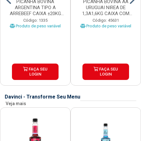
PICANHA BOVINA
PICANHA BOVINA AA
ARGENTINA TIPO A
URUGUAI NIREA DE
ARREBEEF CAIXA ±20KG
1,3A1,6KG CAIXA COM
PEÇAS 1...
±15KG
Código: 1335
Código: 45631
Produto de peso variável
Produto de peso variável
FAÇA SEU
FAÇA SEU
LOGIN
LOGIN
Davinci - Transforme Seu Menu
Veja mais