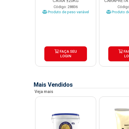
O CARAPRETA
CAIXA ±20KG
CARAPRETA 
XA...
o: 41740
Código: 28836
Código
e peso variável
Produto de peso variável
Produto de
ÇA SEU
FAÇA SEU
FA
OGIN
LOGIN
LO
Mais Vendidos
Veja mais