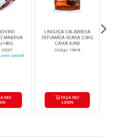
BOVINO
LINGUIÇA CALABRESA
BATATA C
O MINERVA
DEFUMADA SEARA 2,5KG
EXTRA CROC
 ±14KG
CAIXA 6UND
TRADICIO
SIMP
: 26267
Código: 19818
Código:
peso variável
A SEU
FAÇA SEU
FAÇ
GIN
LOGIN
LOG