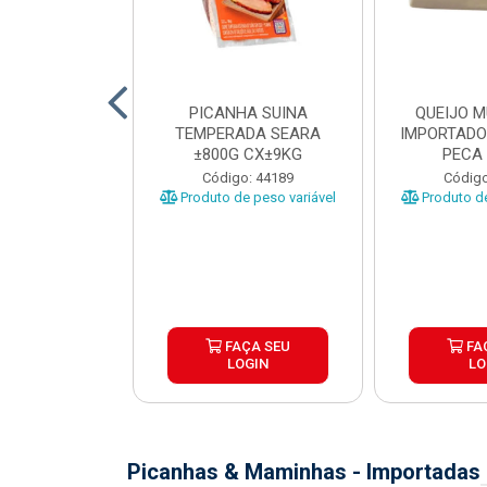
TO INDIVIDUAL
PICANHA SUINA
QUEIJO 
 ABR CX20KG
TEMPERADA SEARA
IMPORTADO
±800G CX±9KG
PECA 
o: 43922
Código: 44189
Código
Produto de peso variável
Produto de
ÇA SEU
FAÇA SEU
FA
OGIN
LOGIN
LO
Picanhas & Maminhas - Importadas