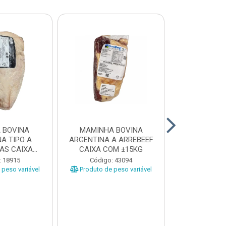
 BOVINA
MAMINHA BOVINA
PICANHA B
A TIPO A
ARGENTINA A ARREBEEF
FRIMS 0,9A1
AS CAIXA
CAIXA COM ±15KG
EÇAS ...
Código
: 18915
Código: 43094
Produto de 
peso variável
Produto de peso variável