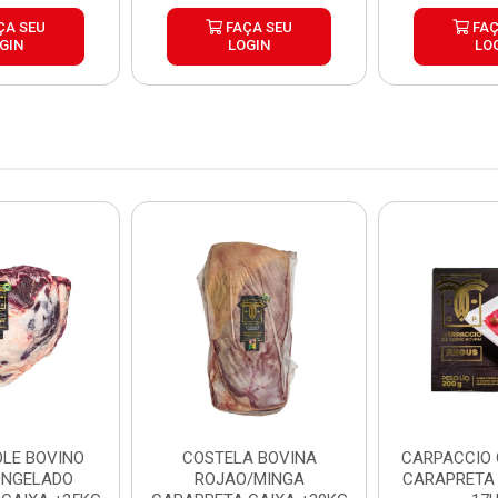
ÇA SEU
FAÇA SEU
FAÇ
GIN
LOGIN
LO
LE BOVINO
COSTELA BOVINA
CARPACCIO
ONGELADO
ROJAO/MINGA
CARAPRETA 