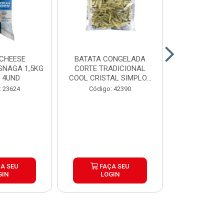
CHEESE
BATATA CONGELADA
CALABRESA
SNAGA 1,5KG
CORTE TRADICIONAL
SADIA PAC2,
 4UND
COOL CRISTAL SIMPLOT
CAIX...
Código:
: 23624
Código: 42390
A SEU
FAÇA SEU
FAÇ
GIN
LOGIN
LOG