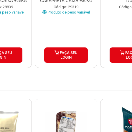
CAIXA ±25KG
CARAPRETA CAIXA ±30KG
17
: 28839
Código: 29319
Código
 peso variável
Produto de peso variável
ÇA SEU
FAÇA SEU
FAÇ
GIN
LOGIN
LO