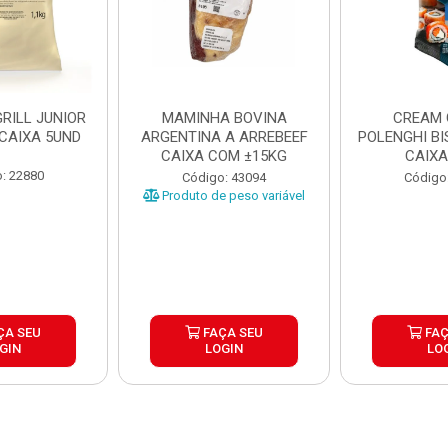
RILL JUNIOR
MAMINHA BOVINA
CREAM 
 CAIXA 5UND
ARGENTINA A ARREBEEF
POLENGHI BI
CAIXA COM ±15KG
CAIXA
: 22880
Código: 43094
Código
Produto de peso variável
ÇA SEU
FAÇA SEU
FAÇ
GIN
LOGIN
LO