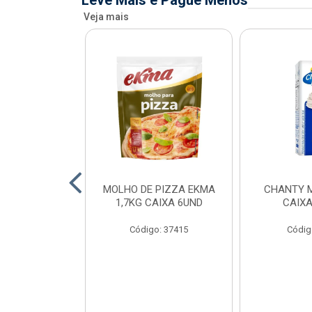
Leve Mais e Pague Menos
Veja mais
FIADO ALFAMA
MOLHO DE PIZZA EKMA
CHANTY M
XA 6 UNID
1,7KG CAIXA 6UND
CAIXA
o: 34873
Código: 37415
Códig