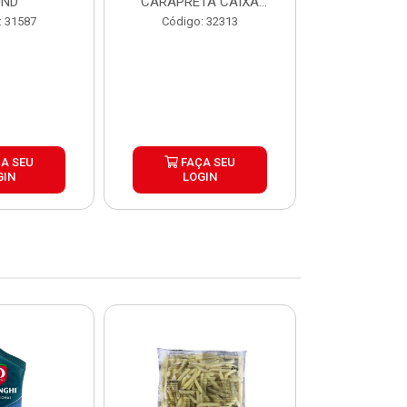
UND
CARAPRETA CAIXA
CAIXA 2
24X300G
: 31587
Código: 32313
Código:
A SEU
FAÇA SEU
FAÇ
GIN
LOGIN
LOG