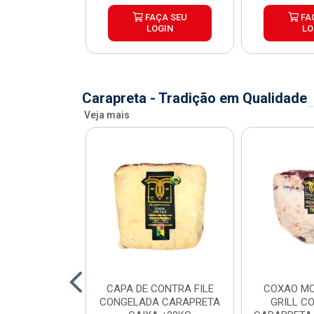
ÇA SEU
FAÇA SEU
FA
OGIN
LOGIN
LO
Carapreta - Tradição em Qualidade
Veja mais
O BOVINO
CAPA DE CONTRA FILE
COXAO MO
 PORCIONADO
CONGELADA CARAPRETA
GRILL C