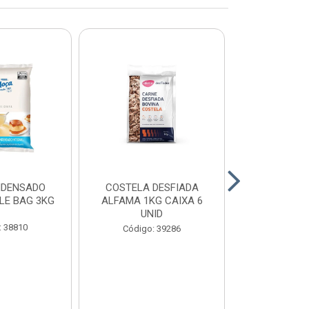
NDENSADO
COSTELA DESFIADA
RECHEIO F
LE BAG 3KG
ALFAMA 1KG CAIXA 6
CHOCOLATE
UNID
CONFEITEI
1,01
: 38810
Código: 39286
Código: