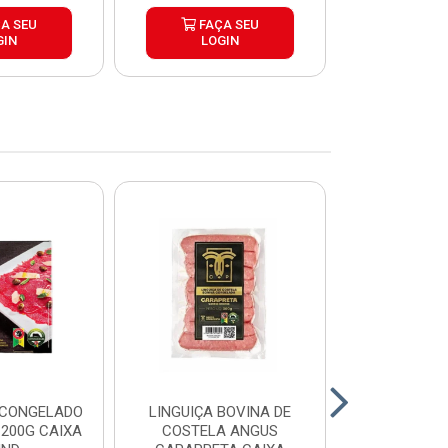
A SEU
FAÇA SEU
FAÇ
GIN
LOGIN
LOG
 CONGELADO
LINGUIÇA BOVINA DE
HAMBURGUE
200G CAIXA
COSTELA ANGUS
ANGUS CA