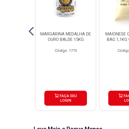
O DE FRANGO
MARGARINA MEDALHA DE
MAIONESE G
 SADIA BDJ
OURO BALDE 15KG
BAG 1,1KG
 12X1KG
Código: 1775
Código
o: 7151
ÇA SEU
FAÇA SEU
FA
OGIN
LOGIN
LO