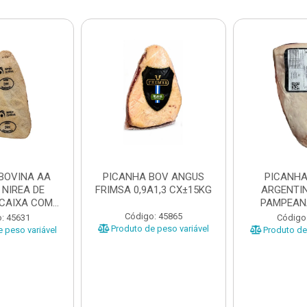
BOVINA AA
PICANHA BOV ANGUS
PICANHA
 NIREA DE
FRIMSA 0,9A1,3 CX±15KG
ARGENTIN
 CAIXA COM
PAMPEAN
5KG
±20KG P
Código: 45865
: 45631
Código
Produto de peso variável
 peso variável
Produto de 