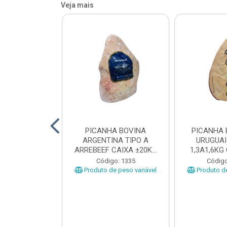
Veja mais
 BOVINA AA
PICANHA BOVINA
PICANHA 
 NIREA DE
ARGENTINA TIPO A
URUGUAI
 CAIXA COM
ARREBEEF CAIXA ±20KG
1,3A1,6KG
12KG
PEÇAS 1...
±1
o: 45629
Código: 1335
Código
e peso variável
Produto de peso variável
Produto de