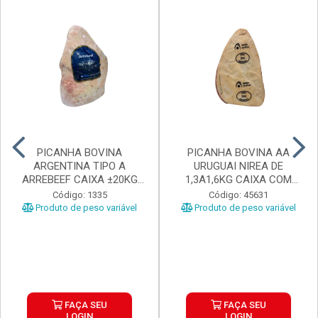
PICANHA BOVINA
PICANHA BOVINA AA
ARGENTINA TIPO A
URUGUAI NIREA DE
ARREBEEF CAIXA ±20KG
1,3A1,6KG CAIXA COM
PEÇAS 1...
±15KG
Código: 1335
Código: 45631
Produto de peso variável
Produto de peso variável
FAÇA SEU
FAÇA SEU
LOGIN
LOGIN