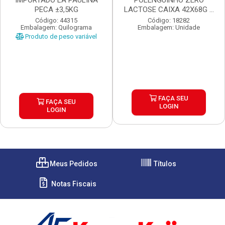
IMPORTADO LA PAULINA
POLENGUINHO ZERO
PECA ±3,5KG
LACTOSE CAIXA 42X68G 4
UN...
Código: 44315
Código: 18282
Embalagem: Quilograma
Embalagem: Unidade
Produto de peso variável
FAÇA SEU
FAÇA SEU
LOGIN
LOGIN
Meus Pedidos
Títulos
Notas Fiscais