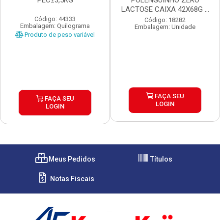
PEC±3,5KG
POLENGUINHO ZERO
LACTOSE CAIXA 42X68G 4
UN...
Código: 44333
Código: 18282
Embalagem: Quilograma
Embalagem: Unidade
Produto de peso variável
FAÇA SEU
FAÇA SEU
LOGIN
LOGIN
Meus Pedidos
Títulos
Notas Fiscais