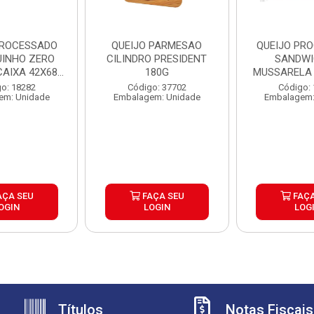
PROCESSADO
QUEIJO PARMESAO
QUEIJO PR
UINHO ZERO
CILINDRO PRESIDENT
SANDWI
CAIXA 42X68G
180G
MUSSARELA 
 UN...
CAIXA 20
o: 18282
Código: 37702
Código:
em: Unidade
Embalagem: Unidade
Embalagem:
AÇA SEU
FAÇA SEU
FAÇA
OGIN
LOGIN
LOG
Títulos
Notas Fiscais