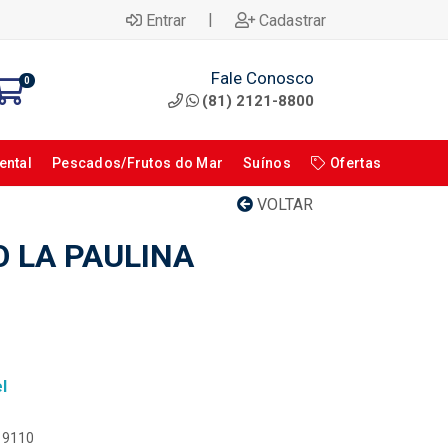
|
Entrar
Cadastrar
Fale Conosco
0
(81) 2121-8800
ental
Pescados/Frutos do Mar
Suínos
Ofertas
VOLTAR
O LA PAULINA
l
119110