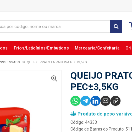
ados
Frios/Laticínios/Embutidos
Mercearia/Confeitaria
Ori
PROCESSADO
QUEIJO PRATO LA PAULINA PEC±3,5KG
QUEIJO PRAT
PEC±3,5KG
Produto de peso variáve
Código: 44333
Código de Barras do Produto: 5