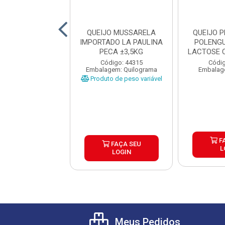
JO MUSSARELA
QUEIJO MUSSARELA
QUEIJO 
E SIAO ±4KG
IMPORTADO LA PAULINA
POLENG
CX±24KG
PECA ±3,5KG
LACTOSE 
4
digo: 42666
Código: 44315
Códig
gem: Quilograma
Embalagem: Quilograma
Embalag
o de peso variável
Produto de peso variável
F
FAÇA SEU
FAÇA SEU
L
LOGIN
LOGIN
Meus Pedidos