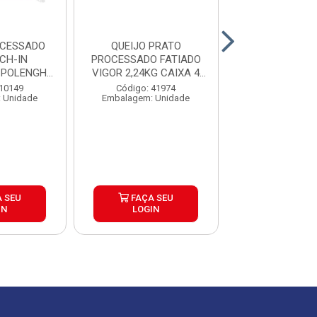
OCESSADO
QUEIJO PRATO
QUEIJO MUSS
CH-IN
PROCESSADO FATIADO
MONTE SIAO
POLENGHI
VIGOR 2,24KG CAIXA 4
CX±24K
X14...
UNID
 10149
Código: 41974
Código: 42
 Unidade
Embalagem: Unidade
Embalagem: Qui
Produto de peso
 SEU
FAÇA SEU
FAÇA S
IN
LOGIN
LOGIN