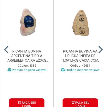
PICANHA BOVINA
PICANHA BOVINA AA
ARGENTINA TIPO A
URUGUAI NIREA DE
ARREBEEF CAIXA ±20KG
1,3A1,6KG CAIXA COM
PEÇAS 1...
±15KG
Código: 1335
Código: 45631
Produto de peso variável
Produto de peso variável
FAÇA SEU
FAÇA SEU
LOGIN
LOGIN