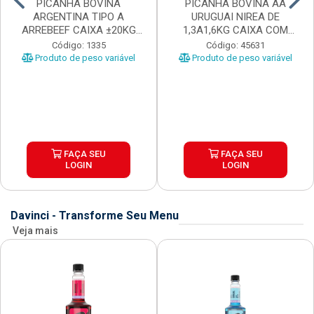
PICANHA BOVINA
PICANHA BOVINA AA
ARGENTINA TIPO A
URUGUAI NIREA DE
ARREBEEF CAIXA ±20KG
1,3A1,6KG CAIXA COM
PEÇAS 1...
±15KG
Código: 1335
Código: 45631
Produto de peso variável
Produto de peso variável
FAÇA SEU
FAÇA SEU
LOGIN
LOGIN
Davinci - Transforme Seu Menu
Veja mais