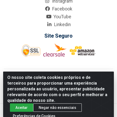
Instagram
Facebook
YouTube
Linkedin
Site Seguro
KarneKeijo Logistica Integrada LTDA - Rod. Br-101 Sul, nº3700
O nosso site coleta cookies próprios e de
- Barro, Recife/PE, 50900-400 CNPJ: 24.150.377/0001-95
terceiros para proporcionar uma experiência
Estados atendidos pela KarneKeijo: PE, PB e RN.
personalizada ao usuário, apresentar publicidade
relevante de acordo com o seu perfil e melhorar a
qualidade do nosso site.
Aceitar
Negar não essenciais
Preferências de Cookies