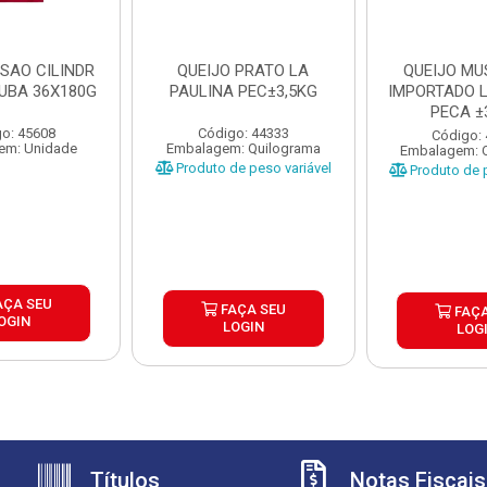
SAO CILINDR
QUEIJO PRATO LA
QUEIJO MU
UBA 36X180G
PAULINA PEC±3,5KG
IMPORTADO L
PECA ±
o: 45608
Código: 44333
Código:
em: Unidade
Embalagem: Quilograma
Embalagem: 
Produto de peso variável
Produto de p
AÇA SEU
FAÇA SEU
FAÇA
OGIN
LOGIN
LOG
Títulos
Notas Fiscais