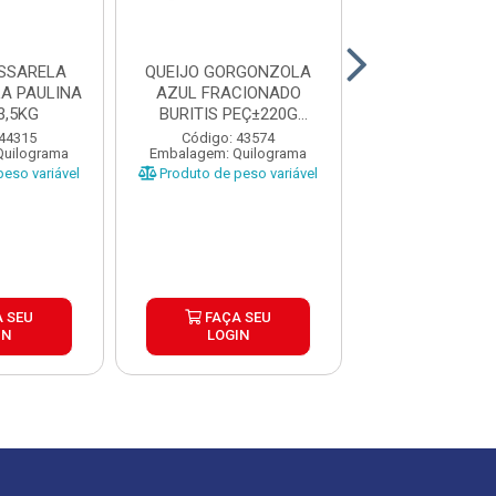
SSARELA
QUEIJO GORGONZOLA
POLENGUINHO 
A PAULINA
AZUL FRACIONADO
CX6X1,01
3,5KG
BURITIS PEÇ±220G
CX±8K
Código: 43
 44315
Código: 43574
Embalagem: U
Quilograma
Embalagem: Quilograma
eso variável
Produto de peso variável
FAÇA S
 SEU
FAÇA SEU
LOGIN
IN
LOGIN