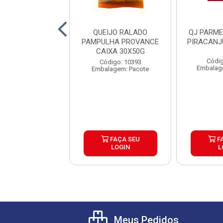
UINHO CREMOSO
QUEIJO RALADO
QJ PARME
X6X1,01KG
PAMPULHA PROVANCE
PIRACANJ
CAIXA 30X50G
digo: 43435
Códig
Código: 10393
agem: Unidade
Embalag
Embalagem: Pacote
FAÇA SEU
FAÇA SEU
F
LOGIN
LOGIN
L
Meus Pedidos