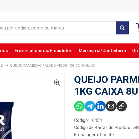
ados
Frios/Laticínios/Embutidos
Mercearia/Confeitaria
Ori
DO
QUEIJO PARMESÃO RALADO VIGOR 1KG CAIXA 8UND
QUEIJO PARM
1KG CAIXA 8
Código: 16454
Código de Barras do Produto: 7
Embalagem: Pacote