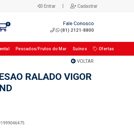
|
Entrar
Cadastrar
Fale Conosco
0
(81) 2121-8800
ental
Pescados/Frutos do Mar
Suínos
Ofertas
VOLTAR
ESAO RALADO VIGOR
UND
891999046475