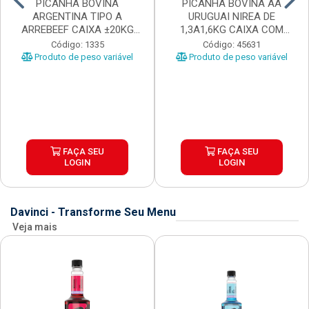
PICANHA BOVINA
PICANHA BOVINA AA
ARGENTINA TIPO A
URUGUAI NIREA DE
ARREBEEF CAIXA ±20KG
1,3A1,6KG CAIXA COM
PEÇAS 1...
±15KG
Código: 1335
Código: 45631
Produto de peso variável
Produto de peso variável
FAÇA SEU
FAÇA SEU
LOGIN
LOGIN
Davinci - Transforme Seu Menu
Veja mais