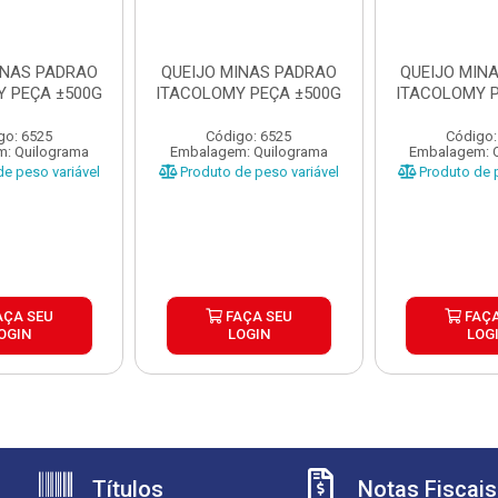
INAS PADRAO
QUEIJO MINAS PADRAO
QUEIJO MIN
Y PEÇA ±500G
ITACOLOMY PEÇA ±500G
ITACOLOMY P
go: 6525
Código: 6525
Código:
: Quilograma
Embalagem: Quilograma
Embalagem: 
e peso variável
Produto de peso variável
Produto de p
AÇA SEU
FAÇA SEU
FAÇA
OGIN
LOGIN
LOG
Títulos
Notas Fiscais