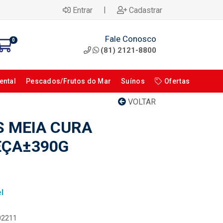
|
Entrar
Cadastrar
Fale Conosco
0
(81) 2121-8800
ental
Pescados/Frutos do Mar
Suínos
Ofertas
VOLTAR
S MEIA CURA
EÇA±390G
l
102211