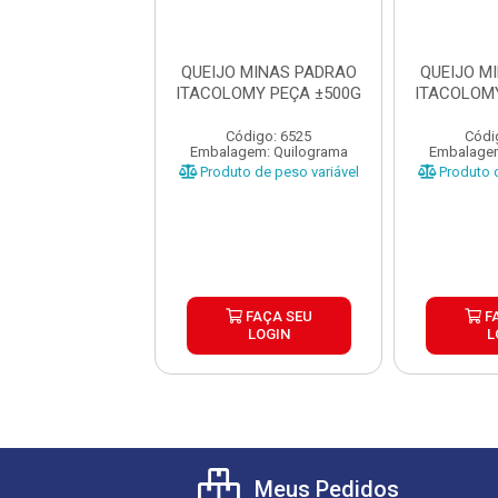
 MINAS PADRAO
QUEIJO MINAS PADRAO
QUEIJO M
OMY PEÇA ±500G
ITACOLOMY PEÇA ±500G
ITACOLOM
ódigo: 6525
Código: 6525
Códi
gem: Quilograma
Embalagem: Quilograma
Embalagem
o de peso variável
Produto de peso variável
Produto d
FAÇA SEU
FAÇA SEU
F
LOGIN
LOGIN
L
Meus Pedidos