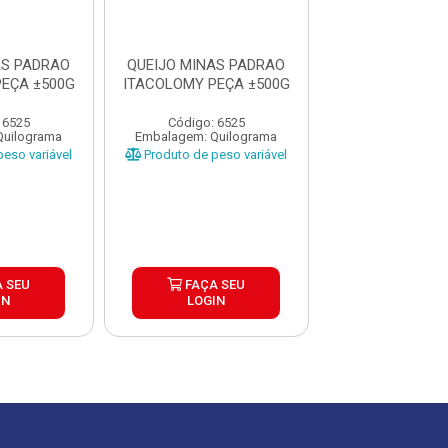
AS PADRAO
QUEIJO MINAS PADRAO
QUEIJO MINAS
EÇA ±500G
ITACOLOMY PEÇA ±500G
ITACOLOMY PEÇ
 6525
Código: 6525
Código: 65
Quilograma
Embalagem: Quilograma
Embalagem: Qui
eso variável
Produto de peso variável
Produto de peso
 SEU
FAÇA SEU
FAÇA S
IN
LOGIN
LOGIN