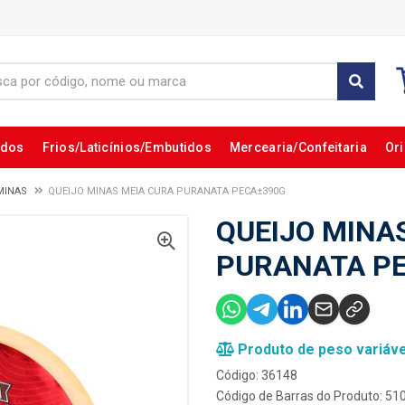
ados
Frios/Laticínios/Embutidos
Mercearia/Confeitaria
Ori
MINAS
QUEIJO MINAS MEIA CURA PURANATA PECA±390G
QUEIJO MINA
PURANATA P
Produto de peso variáve
Código: 36148
Código de Barras do Produto: 5