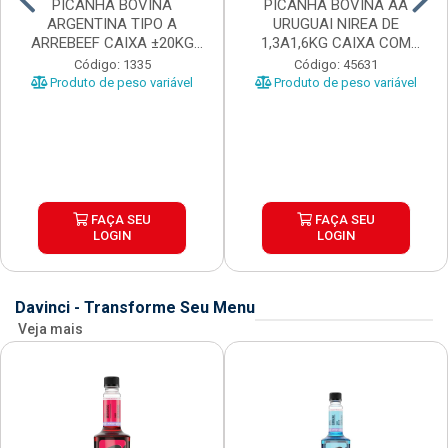
PICANHA BOVINA
PICANHA BOVINA AA
ARGENTINA TIPO A
URUGUAI NIREA DE
ARREBEEF CAIXA ±20KG
1,3A1,6KG CAIXA COM
PEÇAS 1...
±15KG
Código: 1335
Código: 45631
Produto de peso variável
Produto de peso variável
FAÇA SEU
FAÇA SEU
LOGIN
LOGIN
Davinci - Transforme Seu Menu
Veja mais