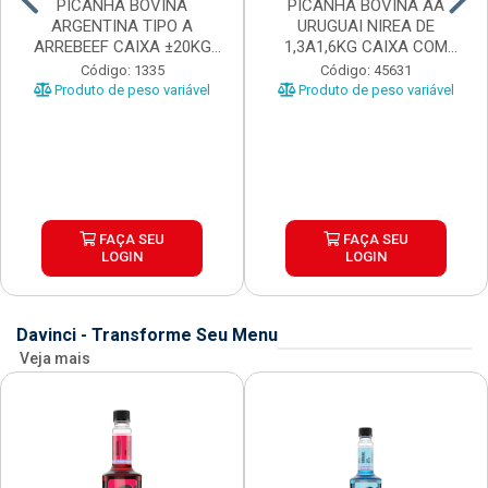
PICANHA BOVINA
PICANHA BOVINA AA
ARGENTINA TIPO A
URUGUAI NIREA DE
ARREBEEF CAIXA ±20KG
1,3A1,6KG CAIXA COM
PEÇAS 1...
±15KG
Código: 1335
Código: 45631
Produto de peso variável
Produto de peso variável
FAÇA SEU
FAÇA SEU
LOGIN
LOGIN
Davinci - Transforme Seu Menu
Veja mais