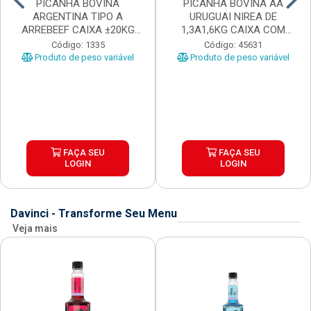
PICANHA BOVINA
PICANHA BOVINA AA
ARGENTINA TIPO A
URUGUAI NIREA DE
ARREBEEF CAIXA ±20KG
1,3A1,6KG CAIXA COM
PEÇAS 1...
±15KG
Código: 1335
Código: 45631
Produto de peso variável
Produto de peso variável
FAÇA SEU
FAÇA SEU
LOGIN
LOGIN
Davinci - Transforme Seu Menu
Veja mais