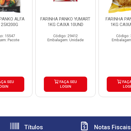
 PANKO ALFA
FARINHA PANKO YUMART
FARINHA PA
 25X200G
1KG CAIXA 10UND
1KG CAIX
o: 15547
Código: 29412
Código:
em: Pacote
Embalagem: Unidade
Embalagem
AÇA SEU
FAÇA SEU
FAÇA
OGIN
LOGIN
LOG
Títulos
Notas Fiscais