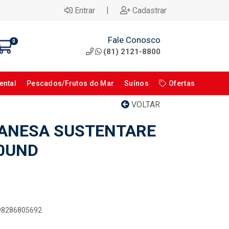
|
Entrar
Cadastrar
Fale Conosco
0
(81) 2121-8800
ental
Pescados/Frutos do Mar
Suínos
Ofertas
VOLTAR
LANESA SUSTENTARE
10UND
898286805692