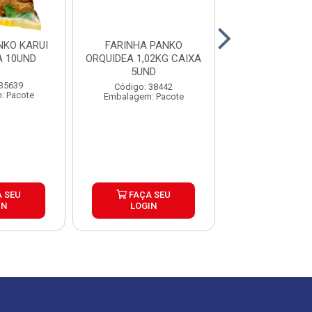
NKO KARUI
FARINHA PANKO
FARINHA PANKO
A 10UND
ORQUIDEA 1,02KG CAIXA
CX50X20
5UND
 35639
Código: 44
Código: 38442
: Pacote
Embalagem: P
Embalagem: Pacote
 SEU
FAÇA SEU
FAÇA S
IN
LOGIN
LOGIN