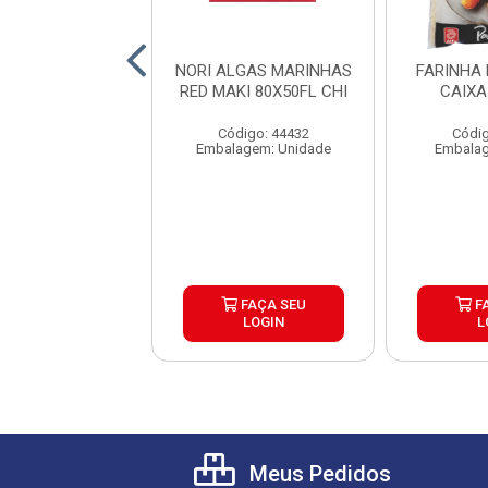
A PANKO YUMART
NORI ALGAS MARINHAS
FARINHA
X50X200G
RED MAKI 80X50FL CHI
CAIXA
digo: 44768
Código: 44432
Códig
lagem: Pacote
Embalagem: Unidade
Embalag
FAÇA SEU
FAÇA SEU
F
LOGIN
LOGIN
L
Meus Pedidos