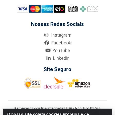
Nossas Redes Sociais
Instagram
Facebook
YouTube
Linkedin
Site Seguro
KarneKeijo Logistica Integrada LTDA - Rod. Br-101 Sul,
nº3700 - Barro, Recife/PE, 50900-400 CNPJ:
O nosso site coleta cookies próprios e de