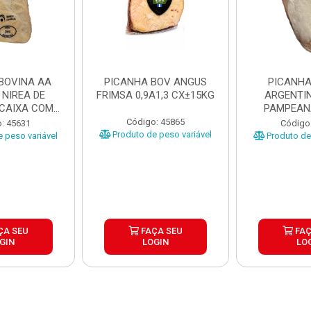
BOVINA AA
PICANHA BOV ANGUS
PICANHA
 NIREA DE
FRIMSA 0,9A1,3 CX±15KG
ARGENTIN
 CAIXA COM
PAMPEAN
5KG
±20KG P
Código: 45865
: 45631
Código
Produto de peso variável
 peso variável
Produto de 
ÇA SEU
FAÇA SEU
FAÇ
GIN
LOGIN
LO