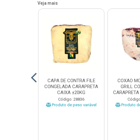
Veja mais
O BOVINO
CAPA DE CONTRA FILE
COXAO MO
 PORCIONADO
CONGELADA CARAPRETA
GRILL C
O CARAPRETA
CAIXA ±20KG
CARAPRETA 
XA...
o: 41740
Código: 28836
Código
e peso variável
Produto de peso variável
Produto de