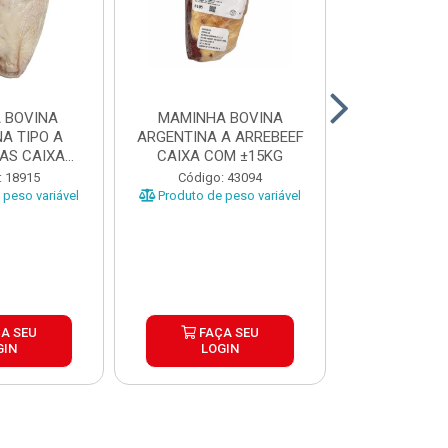
 BOVINA
MAMINHA BOVINA
PICANHA B
A TIPO A
ARGENTINA A ARREBEEF
FRIMS 0,9A1
AS CAIXA
CAIXA COM ±15KG
EÇAS ...
Código
: 18915
Código: 43094
Produto de 
peso variável
Produto de peso variável
A SEU
FAÇA SEU
FAÇ
GIN
LOGIN
LOG