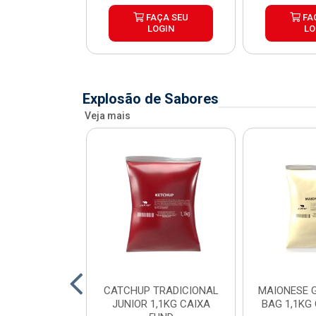
ÇA SEU
FAÇA SEU
FA
OGIN
LOGIN
LO
Explosão de Sabores
Veja mais
SE POUCH
CATCHUP TRADICIONAL
MAIONESE G
SE JUNIOR
JUNIOR 1,1KG CAIXA
BAG 1,1KG