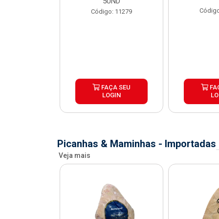
X1,1KG
5UND
Código
o: 41067
Código: 11279
ÇA SEU
FAÇA SEU
FA
OGIN
LOGIN
LO
Picanhas & Maminhas - Importadas
Veja mais