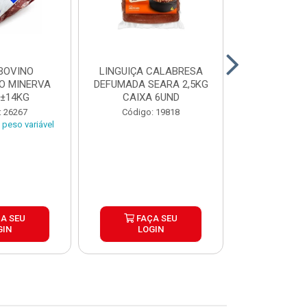
BOVINO
LINGUIÇA CALABRESA
BATATA C
O MINERVA
DEFUMADA SEARA 2,5KG
EXTRA CROC
 ±14KG
CAIXA 6UND
TRADICIO
SIMP
: 26267
Código: 19818
Código:
peso variável
A SEU
FAÇA SEU
FAÇ
GIN
LOGIN
LOG