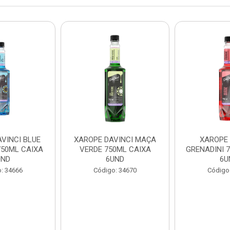
VINCI BLUE
XAROPE DAVINCI MAÇA
XAROPE 
50ML CAIXA
VERDE 750ML CAIXA
GRENADINI 
UND
6UND
6U
: 34666
Código: 34670
Código