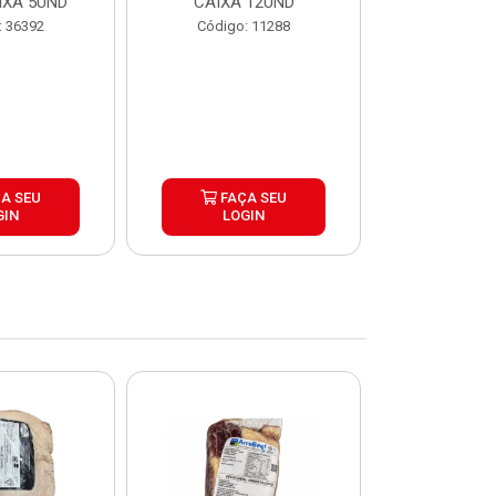
IXA 5UND
CAIXA 12UND
12U
: 36392
Código: 11288
Código:
A SEU
FAÇA SEU
FAÇ
GIN
LOGIN
LOG