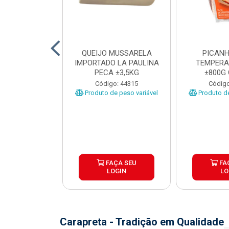
TO INDIVIDUAL
QUEIJO MUSSARELA
PICANH
 ABR CX20KG
IMPORTADO LA PAULINA
TEMPERA
PECA ±3,5KG
±800G
o: 43922
Código: 44315
Código
Produto de peso variável
Produto de
ÇA SEU
FAÇA SEU
FA
OGIN
LOGIN
LO
Carapreta - Tradição em Qualidade