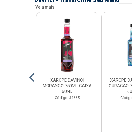
Davinci - Transforme Seu Menu
Veja mais
AVINCI KIWI
XAROPE DAVINCI
XAROPE DA
AIXA 6UND
MORANGO 750ML CAIXA
CURACAO 7
6UND
6
o: 34699
Código: 34665
Código