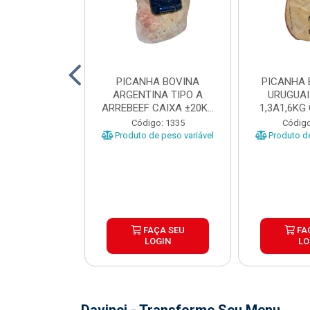
 BOVINA AA
PICANHA BOVINA
PICANHA 
 NIREA DE
ARGENTINA TIPO A
URUGUAI
 CAIXA COM
ARREBEEF CAIXA ±20KG
1,3A1,6KG
12KG
PEÇAS 1...
±1
o: 45629
Código: 1335
Código
e peso variável
Produto de peso variável
Produto de
ÇA SEU
FAÇA SEU
FA
OGIN
LOGIN
LO