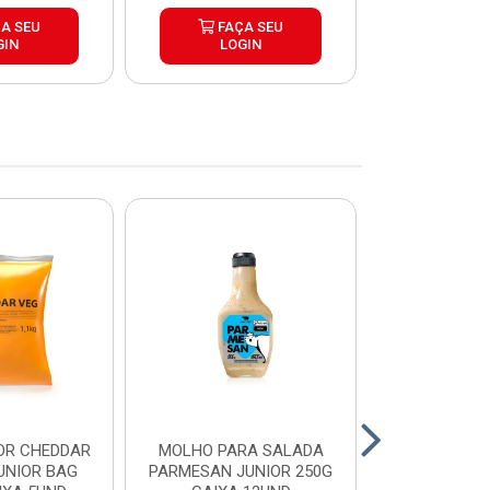
A SEU
FAÇA SEU
FAÇ
GIN
LOGIN
LOG
OR CHEDDAR
MOLHO PARA SALADA
CHEDDAR
UNIOR BAG
PARMESAN JUNIOR 250G
JUNIOR 35