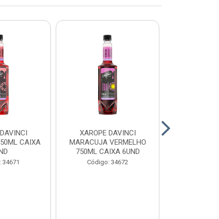
DAVINCI
XAROPE DAVINCI
XAROPE DAV
750ML CAIXA
MARACUJA VERMELHO
750ML CA
ND
750ML CAIXA 6UND
Código:
: 34671
Código: 34672