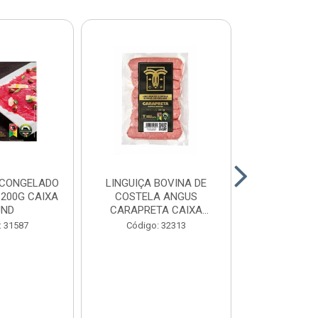
 CONGELADO
LINGUIÇA BOVINA DE
HAMBURGUE
200G CAIXA
COSTELA ANGUS
ANGUS CA
UND
CARAPRETA CAIXA
CAIXA 2
24X300G
: 31587
Código: 32313
Código: