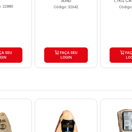
5UND
1,1KG CA
: 22880
Código: 32642
Código
ÇA SEU
FAÇA SEU
FAÇ
GIN
LOGIN
LO