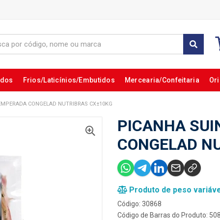
ados
Frios/Laticínios/Embutidos
Mercearia/Confeitaria
Ori
EMPERADA CONGELAD NUTRIBRAS CX±10KG
PICANHA SUI
CONGELAD NU
Produto de peso variáve
Código: 30868
Código de Barras do Produto: 5