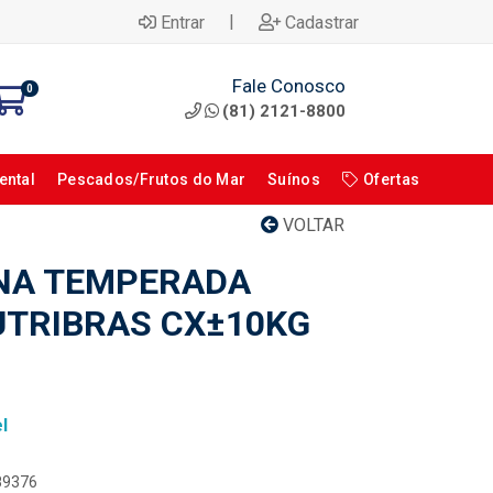
|
Entrar
Cadastrar
Fale Conosco
0
(81) 2121-8800
ental
Pescados/Frutos do Mar
Suínos
Ofertas
VOLTAR
NA TEMPERADA
TRIBRAS CX±10KG
l
089376