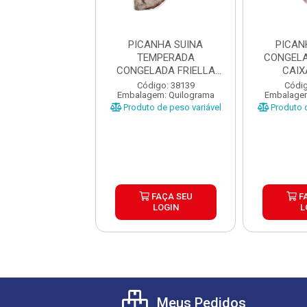
ANHA SUINA
PICANHA SUINA
PICAN
LADA FRIELLA
TEMPERADA
CONGELA
IXA ±15KG
CONGELADA FRIELLA
CAIX
CAIXA ±20KG
digo: 38395
Código: 38139
Códig
gem: Quilograma
Embalagem: Quilograma
Embalagem
o de peso variável
Produto de peso variável
Produto d
FAÇA SEU
FAÇA SEU
F
LOGIN
LOGIN
L
Meus Pedidos