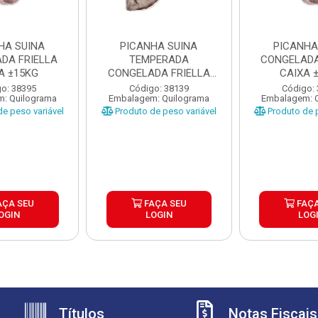
HA SUINA
PICANHA SUINA
PICANHA
DA FRIELLA
TEMPERADA
CONGELADA
A ±15KG
CONGELADA FRIELLA
CAIXA 
CAIXA ±20KG
o: 38395
Código: 38139
Código:
: Quilograma
Embalagem: Quilograma
Embalagem: 
e peso variável
Produto de peso variável
Produto de p
AÇA SEU
FAÇA SEU
FAÇA
OGIN
LOGIN
LOG
Títulos
Notas Fiscais