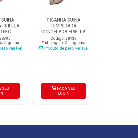
 SUINA
PICANHA SUINA
PICANHA S
 FRIELLA
TEMPERADA
CONGELADA F
±15KG
CONGELADA FRIELLA
CAIXA ±1
CAIXA ±20KG
 38395
Código: 38139
Código: 38
Quilograma
Embalagem: Quilograma
Embalagem: Qui
eso variável
Produto de peso variável
Produto de peso
 SEU
FAÇA SEU
FAÇA S
IN
LOGIN
LOGIN