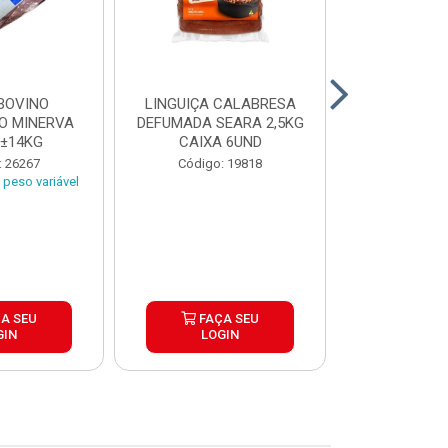
BOVINO
LINGUIÇA CALABRESA
BATATA C
O MINERVA
DEFUMADA SEARA 2,5KG
EXTRA CROC
 ±14KG
CAIXA 6UND
TRADICIO
SIMP
: 26267
Código: 19818
Código:
peso variável
A SEU
FAÇA SEU
FAÇ
GIN
LOGIN
LOG