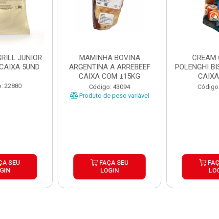
RILL JUNIOR
MAMINHA BOVINA
CREAM 
 CAIXA 5UND
ARGENTINA A ARREBEEF
POLENGHI BI
CAIXA COM ±15KG
CAIXA
: 22880
Código: 43094
Código
Produto de peso variável
ÇA SEU
FAÇA SEU
FAÇ
GIN
LOGIN
LO