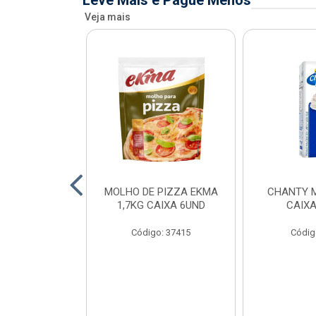
Leve Mais e Pague Menos
Veja mais
FIADO ALFAMA
MOLHO DE PIZZA EKMA
CHANTY M
XA 6 UNID
1,7KG CAIXA 6UND
CAIXA
o: 34873
Código: 37415
Códig