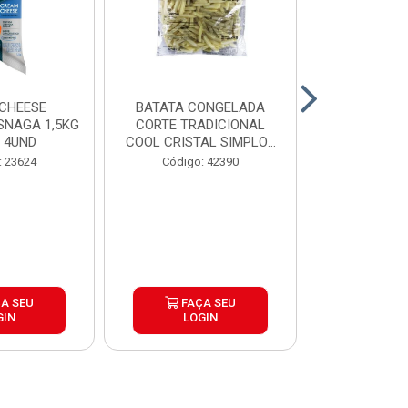
CHEESE
BATATA CONGELADA
CALABRESA
SNAGA 1,5KG
CORTE TRADICIONAL
SADIA PAC2,
 4UND
COOL CRISTAL SIMPLOT
CAIX...
Código:
: 23624
Código: 42390
A SEU
FAÇA SEU
FAÇ
GIN
LOGIN
LOG