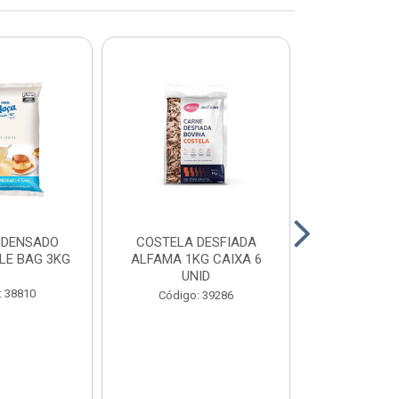
NDENSADO
COSTELA DESFIADA
RECHEIO F
LE BAG 3KG
ALFAMA 1KG CAIXA 6
CHOCOLATE
UNID
CONFEITEI
1,01
: 38810
Código: 39286
Código: