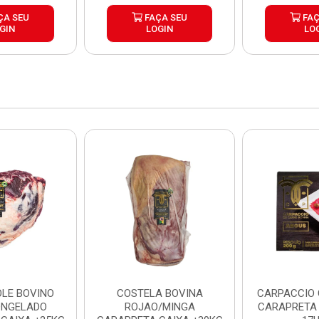
ÇA SEU
FAÇA SEU
FAÇ
GIN
LOGIN
LO
LE BOVINO
COSTELA BOVINA
CARPACCIO
ONGELADO
ROJAO/MINGA
CARAPRETA 