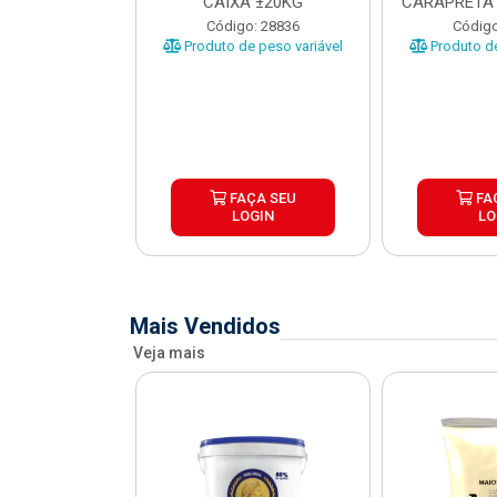
O CARAPRETA
CAIXA ±20KG
CARAPRETA 
XA...
o: 41740
Código: 28836
Código
e peso variável
Produto de peso variável
Produto de
ÇA SEU
FAÇA SEU
FA
OGIN
LOGIN
LO
Mais Vendidos
Veja mais