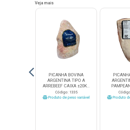
Veja mais
 BOVINA AA
PICANHA BOVINA
PICANH
 NIREA DE
ARGENTINA TIPO A
ARGENTI
 CAIXA COM
ARREBEEF CAIXA ±20KG
PAMPEAN
12KG
PEÇAS 1...
±20KG P
o: 45629
Código: 1335
Código
e peso variável
Produto de peso variável
Produto de