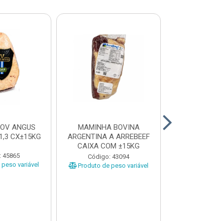
BOV ANGUS
MAMINHA BOVINA
PICANHA B
1,3 CX±15KG
ARGENTINA A ARREBEEF
FRIMS 0,9A1
CAIXA COM ±15KG
: 45865
Código
Código: 43094
peso variável
Produto de 
Produto de peso variável