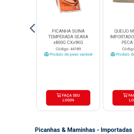
TO INDIVIDUAL
PICANHA SUINA
QUEIJO 
 ABR CX20KG
TEMPERADA SEARA
IMPORTADO
±800G CX±9KG
PECA 
o: 43922
Código: 44189
Código
Produto de peso variável
Produto de
ÇA SEU
FAÇA SEU
FA
OGIN
LOGIN
LO
Picanhas & Maminhas - Importadas