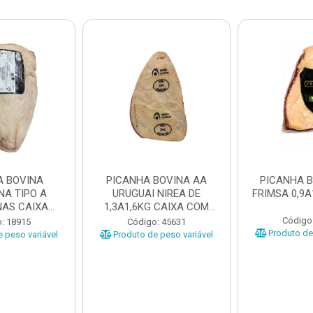
A BOVINA
PICANHA BOVINA AA
PICANHA 
NA TIPO A
URUGUAI NIREA DE
FRIMSA 0,9A
AS CAIXA
1,3A1,6KG CAIXA COM
EÇAS ...
±15KG
Código
: 18915
Código: 45631
Produto de 
 peso variável
Produto de peso variável