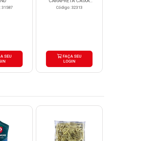
UND
CARAPRETA CAIXA
CAIXA 2
24X300G
: 31587
Código: 32313
Código:
A SEU
FAÇA SEU
FAÇ
GIN
LOGIN
LOG