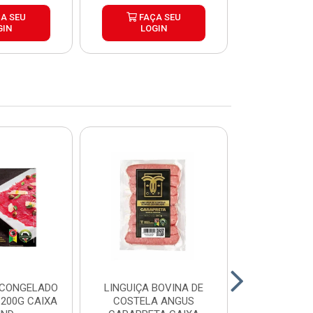
A SEU
FAÇA SEU
FAÇ
GIN
LOGIN
LOG
 CONGELADO
LINGUIÇA BOVINA DE
HAMBURGUE
200G CAIXA
COSTELA ANGUS
ANGUS CA