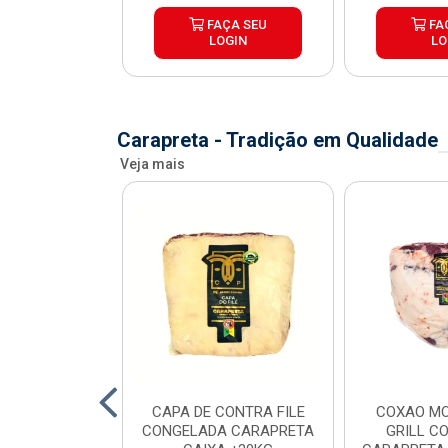
ÇA SEU
FAÇA SEU
FA
OGIN
LOGIN
LO
Carapreta - Tradição em Qualidade
Veja mais
O BOVINO
CAPA DE CONTRA FILE
COXAO MO
 PORCIONADO
CONGELADA CARAPRETA
GRILL C