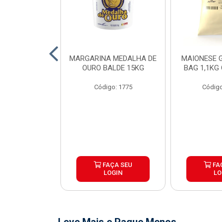
O DE FRANGO
MARGARINA MEDALHA DE
MAIONESE G
 SADIA BDJ
OURO BALDE 15KG
BAG 1,1KG
 12X1KG
Código: 1775
Código
o: 7151
ÇA SEU
FAÇA SEU
FA
OGIN
LOGIN
LO