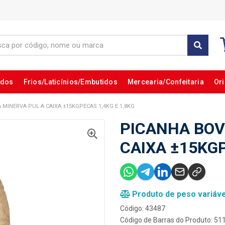
ados
Frios/Laticínios/Embutidos
Mercearia/Confeitaria
Ori
 MINERVA PUL A CAIXA ±15KGPECAS 1,4KG E 1,8KG
PICANHA BOV
CAIXA ±15KGP
Produto de peso variáve
Código: 43487
Código de Barras do Produto: 5