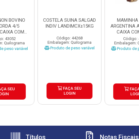
GNON BOVINO
COSTELA SUINA SALGAD
MAMINHA
ORDA 4/5
INDIV LANDIMCX±15KG
ARGENTINA A ARREBEEF
YCAIXA COM
CAIXA CO
25KG
Código: 44268
o: 43052
Código:
Embalagem: Quilograma
: Quilograma
Embalagem: 
Produto de peso variável
e peso variável
Produto de p
FAÇA SEU
AÇA SEU
FAÇA
LOGIN
OGIN
LOG
Títulos
Notas Fiscais