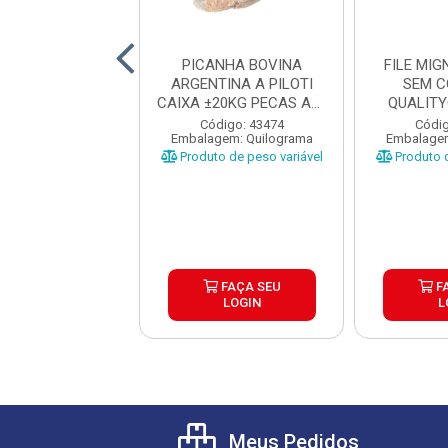
 ANCHO SUINO
PICANHA BOVINA
FILE MI
ESA PÇ±540G
ARGENTINA A PILOTI
SEM C
CAIXA ±20KG PECAS ATE
QUALIT
1,5K...
±
digo: 43295
Código: 43474
Códig
gem: Quilograma
Embalagem: Quilograma
Embalagem
o de peso variável
Produto de peso variável
Produto d
FAÇA SEU
FAÇA SEU
F
LOGIN
LOGIN
L
Meus Pedidos