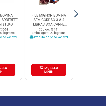
 BOVINA
FILE MIGNON BOVINA
BIFE ANCHO 
SEM CORDAO 3 A 4
FRIMESA PÇ
M ±15KG
LIBRAS BOA CARNE
CAIXA C...
Código: 43
 43094
Código: 43191
Embalagem: Qui
Quilograma
Embalagem: Quilograma
Produto de peso
eso variável
Produto de peso variável
FAÇA S
 SEU
FAÇA SEU
LOGIN
IN
LOGIN