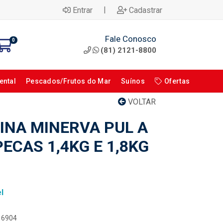
|
Entrar
Cadastrar
Fale Conosco
0
(81) 2121-8800
ental
Pescados/Frutos do Mar
Suínos
Ofertas
VOLTAR
INA MINERVA PUL A
ECAS 1,4KG E 1,8KG
l
116904