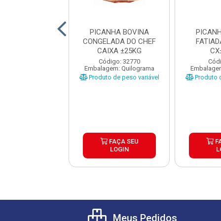
ANHA BOVINA
PICANHA BOVINA
PICAN
RE CAIXA ±25KG
CONGELADA DO CHEF
FATIA
CAIXA ±25KG
CX
digo: 12676
Código: 32770
Códi
gem: Quilograma
Embalagem: Quilograma
Embalagem
o de peso variável
Produto de peso variável
Produto d
FAÇA SEU
FAÇA SEU
F
LOGIN
LOGIN
L
Meus Pedidos