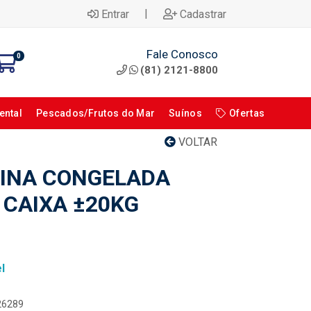
|
Entrar
Cadastrar
Fale Conosco
0
(81) 2121-8800
ental
Pescados/Frutos do Mar
Suínos
Ofertas
VOLTAR
INA CONGELADA
I CAIXA ±20KG
l
026289