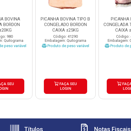
HA BOVINA
PICANHA BOVINA TIPO B
PICANHA 
DA BORDON
CONGELADO BORDON
CONGELADA 
±20KG
CAIXA ±25KG
CAIXA 
go: 980
Código: 41290
Código:
: Quilograma
Embalagem: Quilograma
Embalagem: 
e peso variável
Produto de peso variável
Produto de p
AÇA SEU
FAÇA SEU
FAÇA
OGIN
LOGIN
LOG
Títulos
Notas Fiscais