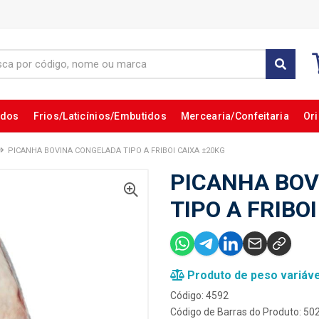
ados
Frios/Laticínios/Embutidos
Mercearia/Confeitaria
Ori
PICANHA BOVINA CONGELADA TIPO A FRIBOI CAIXA ±20KG
PICANHA BOV
TIPO A FRIBO
Produto de peso variáve
Código: 4592
Código de Barras do Produto: 5