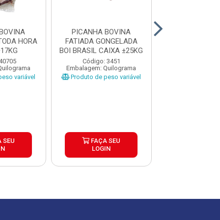
BOVINA
PICANHA BOVINA
PICANHA BO
TODA HORA
FATIADA GONGELADA
PALATARE CAIX
±17KG
BOI BRASIL CAIXA ±25KG
Código: 12
 40705
Código: 3451
Embalagem: Qui
Quilograma
Embalagem: Quilograma
Produto de peso
eso variável
Produto de peso variável
FAÇA S
 SEU
FAÇA SEU
LOGIN
IN
LOGIN