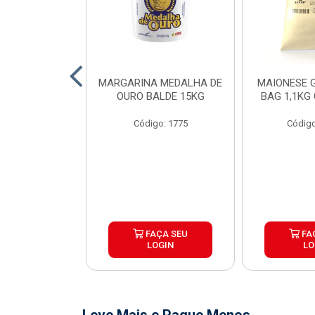
O DE FRANGO
MARGARINA MEDALHA DE
MAIONESE G
 SADIA BDJ
OURO BALDE 15KG
BAG 1,1KG
 12X1KG
Código: 1775
Código
o: 7151
ÇA SEU
FAÇA SEU
FA
OGIN
LOGIN
LO