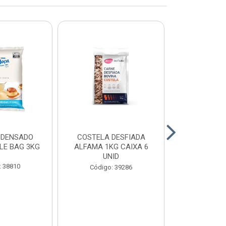
NDENSADO
COSTELA DESFIADA
RECHEIO F
LE BAG 3KG
ALFAMA 1KG CAIXA 6
CHOCOLATE
UNID
CONFEITEI
1,01
: 38810
Código: 39286
Código: