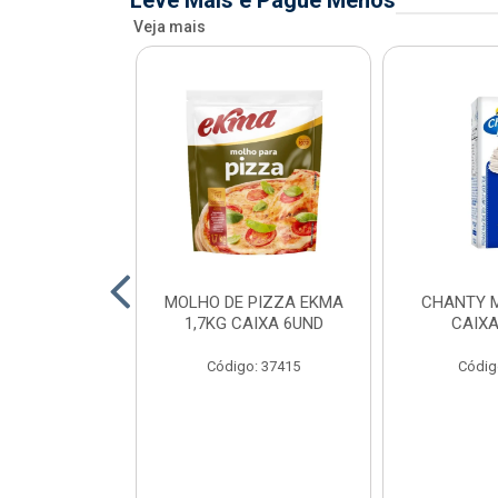
Leve Mais e Pague Menos
Veja mais
FIADO ALFAMA
MOLHO DE PIZZA EKMA
CHANTY M
XA 6 UNID
1,7KG CAIXA 6UND
CAIXA
o: 34873
Código: 37415
Códig