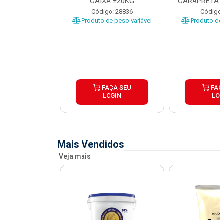
O CARAPRETA
CAIXA ±20KG
CARAPRETA 
XA...
o: 41740
Código: 28836
Código
e peso variável
Produto de peso variável
Produto de
ÇA SEU
FAÇA SEU
FA
OGIN
LOGIN
LO
Mais Vendidos
Veja mais