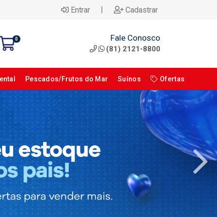
|
Entrar
Cadastrar
Fale Conosco
0
(81) 2121-8800
ental
Pescados/Frutos do Mar
Suínos
Ofertas