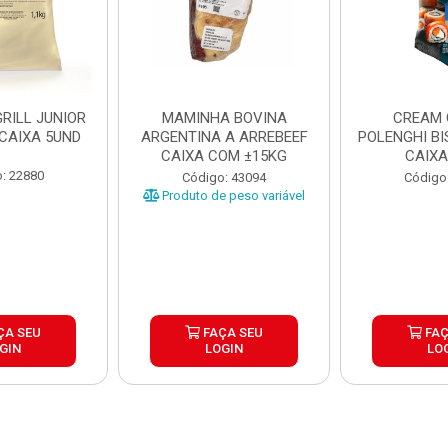
RILL JUNIOR
MAMINHA BOVINA
CREAM 
 CAIXA 5UND
ARGENTINA A ARREBEEF
POLENGHI BI
CAIXA COM ±15KG
CAIXA
: 22880
Código: 43094
Código
Produto de peso variável
ÇA SEU
FAÇA SEU
FAÇ
GIN
LOGIN
LO