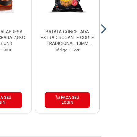
CALABRESA
BATATA CONGELADA
GORDURA V
EARA 2,5KG
EXTRA CROCANTE CORTE
PALMA TA
 6UND
TRADICIONAL 10MM
14,
SIMPL...
: 19818
Código: 31226
Código:
A SEU
FAÇA SEU
FAÇ
GIN
LOGIN
LOG