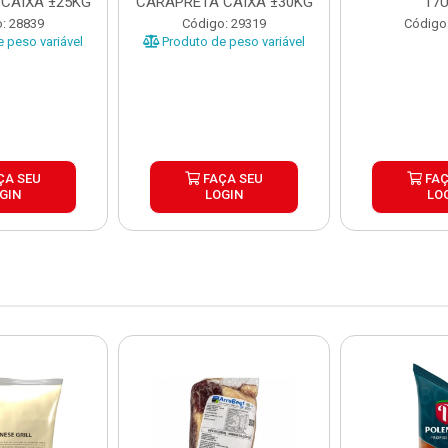
CAIXA ±25KG
CARAPRETA CAIXA ±30KG
17
: 28839
Código: 29319
Código
 peso variável
Produto de peso variável
ÇA SEU
FAÇA SEU
FAÇ
GIN
LOGIN
LO