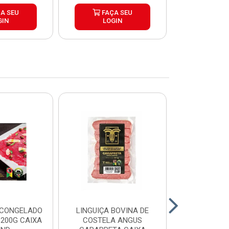
A SEU
FAÇA SEU
FAÇ
GIN
LOGIN
LOG
 CONGELADO
LINGUIÇA BOVINA DE
HAMBURGUE
200G CAIXA
COSTELA ANGUS
ANGUS CA