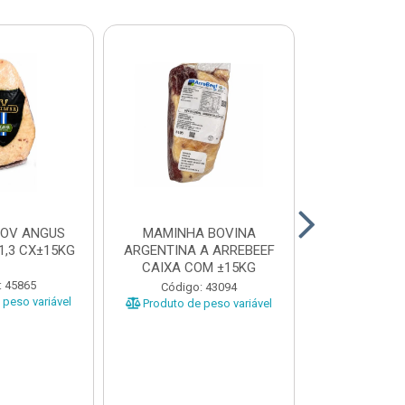
BOV ANGUS
MAMINHA BOVINA
PICANHA B
1,3 CX±15KG
ARGENTINA A ARREBEEF
FRIMS 0,9A1
CAIXA COM ±15KG
: 45865
Código
Código: 43094
peso variável
Produto de 
Produto de peso variável