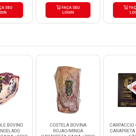
ÇA SEU
FAÇA SEU
FAÇ
GIN
LOGIN
LO
LE BOVINO
COSTELA BOVINA
CARPACCIO
ONGELADO
ROJAO/MINGA
CARAPRETA 