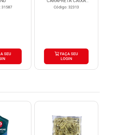
UND
CARAPRETA CAIXA
CAIXA 2
24X300G
: 31587
Código: 32313
Código:
A SEU
FAÇA SEU
FAÇ
GIN
LOGIN
LOG