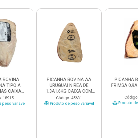
A BOVINA
PICANHA BOVINA AA
PICANHA 
NA TIPO A
URUGUAI NIREA DE
FRIMSA 0,9A
AS CAIXA
1,3A1,6KG CAIXA COM
EÇAS ...
±15KG
Código
: 18915
Código: 45631
Produto de 
 peso variável
Produto de peso variável