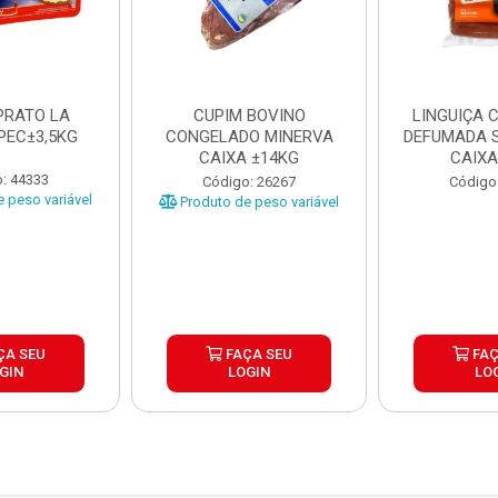
PRATO LA
CUPIM BOVINO
LINGUIÇA 
PEC±3,5KG
CONGELADO MINERVA
DEFUMADA S
CAIXA ±14KG
CAIXA
: 44333
Código: 26267
Código
 peso variável
Produto de peso variável
ÇA SEU
FAÇA SEU
FAÇ
GIN
LOGIN
LO