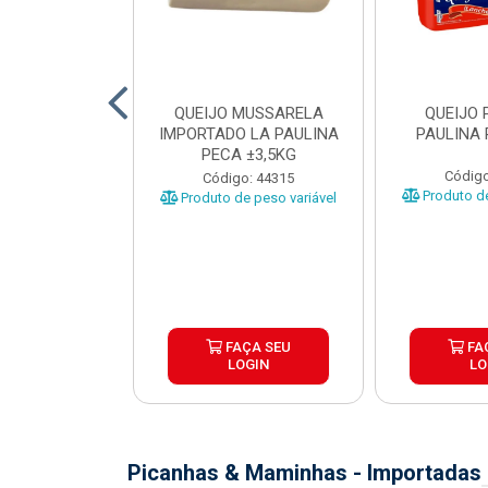
JAO PURO
QUEIJO MUSSARELA
QUEIJO 
1,5KG CAIXA
IMPORTADO LA PAULINA
PAULINA 
NDID
PECA ±3,5KG
Código
o: 20117
Código: 44315
Produto de
Produto de peso variável
ÇA SEU
FAÇA SEU
FA
OGIN
LOGIN
LO
Picanhas & Maminhas - Importadas