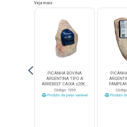
Veja mais
 BOVINA AA
PICANHA BOVINA
PICANH
 NIREA DE
ARGENTINA TIPO A
ARGENTI
 CAIXA COM
ARREBEEF CAIXA ±20KG
PAMPEAN
12KG
PEÇAS 1...
±20KG P
o: 45629
Código: 1335
Código
e peso variável
Produto de peso variável
Produto de