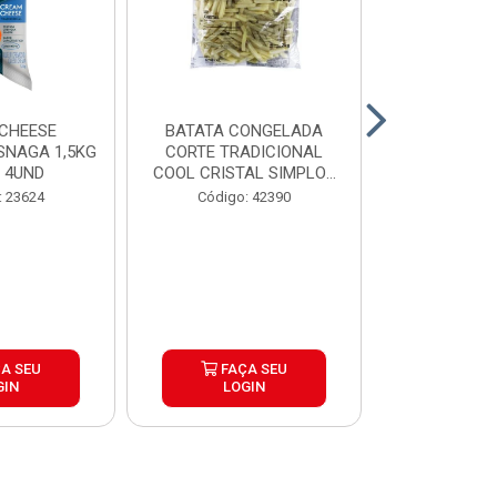
CHEESE
BATATA CONGELADA
CALABRESA
SNAGA 1,5KG
CORTE TRADICIONAL
SADIA PAC2,
 4UND
COOL CRISTAL SIMPLOT
CAIX...
Código:
: 23624
Código: 42390
A SEU
FAÇA SEU
FAÇ
GIN
LOGIN
LOG