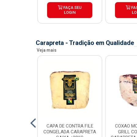
ÇA SEU
FAÇA SEU
FA
OGIN
LOGIN
LO
Carapreta - Tradição em Qualidade
Veja mais
O BOVINO
CAPA DE CONTRA FILE
COXAO MO
 PORCIONADO
CONGELADA CARAPRETA
GRILL C